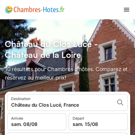
Château du Clos Lucé -
Château de la Loire
10 résultats pour Chambres d’hôtes. Comparez et
réservez au meilleur prix!
Destination
Château du Clos Lucé, France
Arrivée
Départ
sam. 08/08
sam. 15/08