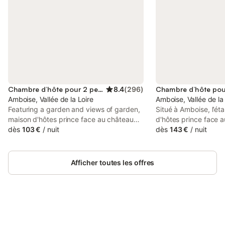
Chambre d’hôte pour 2 personnes
8.4
(
296
)
Amboise, Vallée de la Loire
Amboise, Vallée de la
Featuring a garden and views of garden,
Situé à Amboise, l’ét
maison d'hôtes prince face au château
d'hôtes prince face 
du clos Luce is a bed and breakfast
dès
103 €
/
nuit
Luce propose une co
dès
143 €
/
nuit
situated in a historic building in Amboise,
gratuite, un jardin, u
less than 1 km from Château d'Amboise.
Vous bénéficierez d’u
privative entièremen
Afficher toutes les offres
douche et un sèche-
L’établissement mais
face au château du c
petit-déjeuner buffet
séjournerez à proximi
Connectez-vous et économisez
d’intérêt : Château 
Se connecter