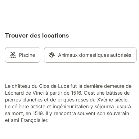
jusqu'à 10% sur nos logements.
du Clos Lucé et Gare
L'aéroport le plus pr
Tours Val de Loire) e
couples apprécient p
l'emplacement de cet 
Trouver des locations
lui donnent la note d
à deux.
Piscine
Animaux domestiques autorisés
Le château du Clos de Lucé fut la dernière demeure de
Léonard de Vinci à partir de 1516. C’est une bâtisse de
pierres blanches et de briques roses du XVème siècle.
Le célèbre artiste et ingénieur italien y séjourna jusqu’à
sa mort, en 1519. Il y rencontra souvent son souverain
et ami François Ier.