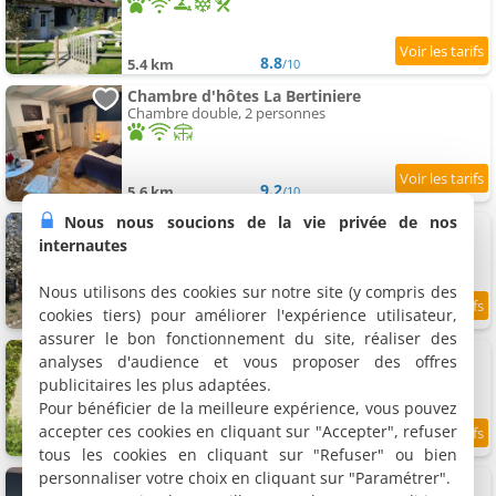
8.8
5.4 km
/10
Chambre d'hôtes La Bertiniere
Chambre double, 2 personnes
9.2
5.6 km
/10
Nous nous soucions de la vie privée de nos
Chambre d'hôtes Le Petit Anzan
Maison de vacances, 4 personnes
internautes
Nous utilisons des cookies sur notre site (y compris des
cookies tiers) pour améliorer l'expérience utilisateur,
9.4
5.7 km
/10
assurer le bon fonctionnement du site, réaliser des
Chambre d'hôtes Les Tamayas
analyses d'audience et vous proposer des offres
Chambre double, 2 personnes
publicitaires les plus adaptées.
Pour bénéficier de la meilleure expérience, vous pouvez
accepter ces cookies en cliquant sur "Accepter", refuser
9.4
5.9 km
/10
tous les cookies en cliquant sur "Refuser" ou bien
personnaliser votre choix en cliquant sur "Paramétrer".
Chambres d'hôtes Chez Elle
3 chambres (total 6 personnes)