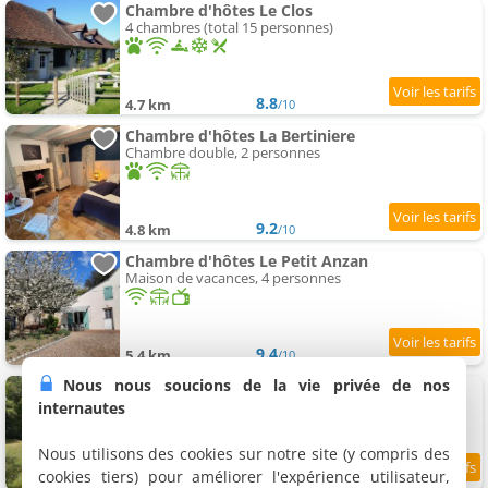
Chambre d'hôtes Le Clos
4 chambres (total 15 personnes)
8.8
4.7 km
/10
Chambre d'hôtes La Bertiniere
Chambre double, 2 personnes
9.2
4.8 km
/10
Chambre d'hôtes Le Petit Anzan
Maison de vacances, 4 personnes
9.4
5.4 km
/10
Nous nous soucions de la vie privée de nos
Chambres d'hôtes Entre les branches
4 chambres (total 11 personnes)
internautes
Nous utilisons des cookies sur notre site (y compris des
cookies tiers) pour améliorer l'expérience utilisateur,
9.6
5.6 km
/10