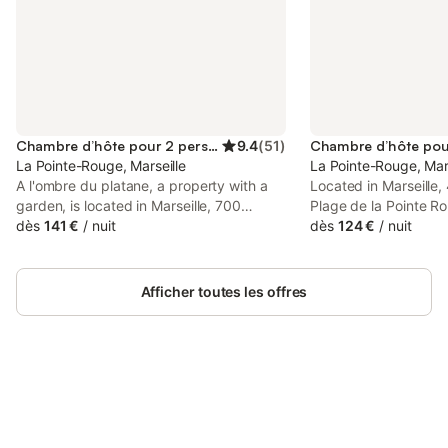
Chambre d’hôte pour 2 personnes
9.4
(
51
)
La Pointe-Rouge, Marseille
La Pointe-Rouge, Mars
A l'ombre du platane, a property with a
Located in Marseille
garden, is located in Marseille, 700
Plage de la Pointe R
metres from Plage de la Pointe Rouge,
dès
141 €
/
nuit
maison authentique et
dès
124 €
/
nuit
4.3 km from Orange Velodrome Stadium,
et callanques featur
as well as 4.6 km from Rond-Point du
views and free WiFi. 
Prado Metro Station.
Afficher toutes les offres
Connectez-vous et économisez
Se connecter
jusqu'à 10% sur nos logements.