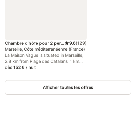
Chambre d’hôte pour 2 personnes
9.6
(
129
)
Marseille, Côte méditerranéenne (France)
La Maison Vague is situated in Marseille,
2.8 km from Plage des Catalans, 1 km
from Castellane Metro Station, and 700
dès
152 €
/
nuit
metres from Saint-Ferreol Street. Housed
in a building dating from 1905, this bed
and breakfast is 2.
Afficher toutes les offres
Connectez-vous et économisez
Se connecter
jusqu'à 10% sur nos logements.