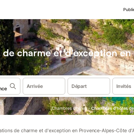
Publi
 de charme et d'exception en
Arrivée
Départ
Invités
·
Chambres d'hôtes
Chambres d’hôtes de
ations de charme et d'exception en Provence-Alpes-Côte d'A