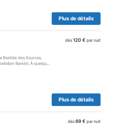
de 1 à 3 nuits, l'attribution
de notre planning.
Plus de détails
120 €
dès
par nuit
la Bastide des Sources,
ellation Bandol. À quelques
 Cadière d'Azur, à 10
0 minutes du Golf de
minutes de la route des
 pas. Venez découvrir les
e locale et vous détendre
e la piscine, nous vous
Plus de détails
e recevoir de 2 à 5
69 €
dès
par nuit