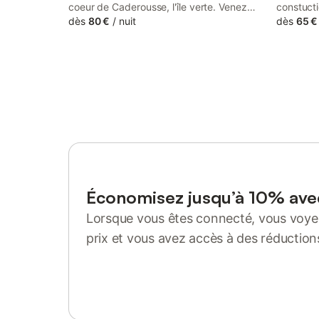
coeur de Caderousse, l'île verte. Venez
constuct
vous reposer en toute sécurité vous et vos
dès
80 €
/
nuit
propose 
dès
65 €
vélos 🚴🏼🚴🏼🚴🏼 🚴🏼🚴🏼🚴🏼🚴🏼🚴🏼
avec goû
🚴🏼🚴🏼🚴🏼 RESERVEZ DIRECTEMENT !
pas de M
UN SEUL NUMERO CELUI DE FREDERIC :
Vaugrenie
06 30 53 43 71 Frédéric ATTENTION
les petit 
SALLE DE BAIN A PARTAGER AVEC LA
Sophia Ant
CHAMBRE 2 WC A L'EXTERIEUR DE LA
SALLE DE BAIN !
Économisez jusqu’à 10% av
Lorsque vous êtes connecté, vous voyez
prix et vous avez accès à des réduction
Se connecter ou s'inscrire