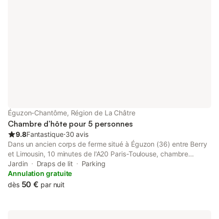
Éguzon-Chantôme, Région de La Châtre
Chambre d’hôte pour 5 personnes
9.8
Fantastique
⋅
30 avis
Dans un ancien corps de ferme situé à Éguzon (36) entre Berry
et Limousin, 10 minutes de l'A20 Paris-Toulouse, chambre
spacieuse à l'étage avec entrée indépendante. ATTENTION: 2
Jardin
Draps de lit
Parking
nuits minimum pendant les longs week-end de Mai Accueil
Annulation gratuite
possible de 1 à 5 personnes : 1 lit double (160), 1 lit simple, et 1
50 €
dès
par nuit
lit (140) en mezzanine. Les animaux ne sont pas acceptés. Sauf
les équidés, pension possible 3€/nuit au pré. Nous sommes
situés à 3 km du centre du village (tous commerces), et à 10