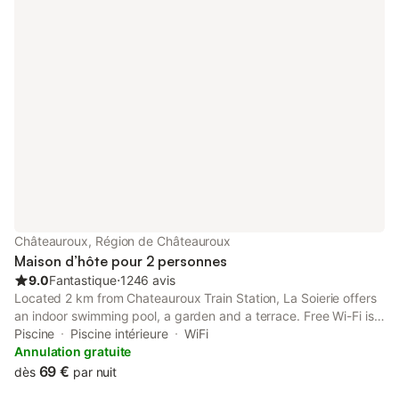
Châteauroux, Région de Châteauroux
Maison d’hôte pour 2 personnes
9.0
Fantastique
⋅
1246 avis
Located 2 km from Chateauroux Train Station, La Soierie offers
an indoor swimming pool, a garden and a terrace. Free Wi-Fi is
free of charge in the entire property.
Piscine
Piscine intérieure
WiFi
Annulation gratuite
69 €
dès
par nuit