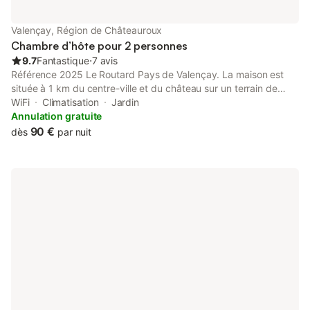
Valençay, Région de Châteauroux
Chambre d’hôte pour 2 personnes
9.7
Fantastique
⋅
7 avis
Référence 2025 Le Routard Pays de Valençay. La maison est
située à 1 km du centre-ville et du château sur un terrain de
4000 m² fleuri et arboré. Deux chambres spacieuses de 25 m²
WiFi
Climatisation
Jardin
chacune, avec salle de bain et WC privés, avec vue sur le jardin.
Annulation gratuite
Valençay est célèbre par son château qui fût la propriété du
90 €
dès
par nuit
Prince de Talleyrand, mais aussi pour ses 2 AOC Vins et
Fromage de chèvre "La Pyramide". Situé entre la Touraine, la
Sologne et le Berry, Valençay est à 2h30 de Paris. À 20 km du
zoo de Beauval, 50 km de Chambord et Chenonceaux.