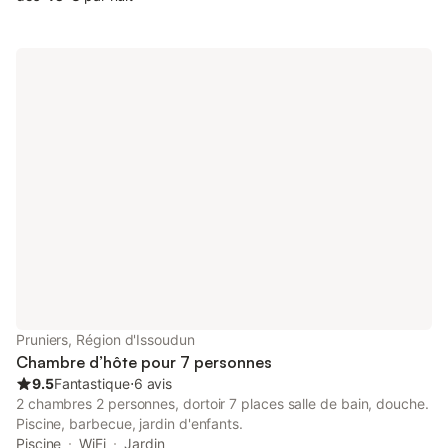
entourée de ses bains de soleil, ainsi que du court de tennis,
d'un terrain de pétanque … Tout cela sur un jardin d'un hectare
paisible et arboré. L’Évidence vous permet aussi d'organiser vos
fêtes en privatisant le site. Un chapiteau de 210 m² avec
parquet vous permettra de recevoir vos convives dans un écrin
de verdure. Nos réservations pour l’événementiel étant validées
au plus tard le 31 janvier de chaque année, nous ouvrons les
réservations pour les chambres d'hôtes à compter du 1er
février. Si vous pratiquez la moto ou le quad, c'est avec plaisir
que nous vous ferons découvrir les alentours lors d'une petite
balade ! Bienvenue à L'Evidence Cette chambre est composée
d'un canapé-lit ainsi que d'un lavabo de plain-pied et le
couchage est en mezzanine. La douche et les WC sont situés
dans les sanitaires à la grange.
Pruniers, Région d'Issoudun
Chambre d’hôte pour 7 personnes
9.5
Fantastique
⋅
6 avis
2 chambres 2 personnes, dortoir 7 places salle de bain, douche.
Piscine, barbecue, jardin d'enfants.
Piscine
WiFi
Jardin