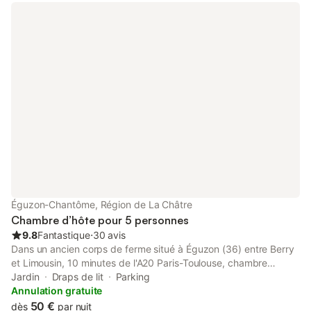
Éguzon-Chantôme, Région de La Châtre
Chambre d’hôte pour 5 personnes
9.8
Fantastique
⋅
30 avis
Dans un ancien corps de ferme situé à Éguzon (36) entre Berry
et Limousin, 10 minutes de l'A20 Paris-Toulouse, chambre
spacieuse à l'étage avec entrée indépendante. ATTENTION: 2
Jardin
Draps de lit
Parking
nuits minimum pendant les longs week-end de Mai Accueil
Annulation gratuite
possible de 1 à 5 personnes : 1 lit double (160), 1 lit simple, et 1
50 €
dès
par nuit