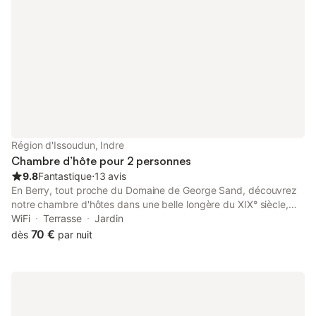
Région d'Issoudun, Indre
Chambre d’hôte pour 2 personnes
9.8
Fantastique
⋅
13 avis
En Berry, tout proche du Domaine de George Sand, découvrez
notre chambre d'hôtes dans une belle longère du XIX° siècle,
recouverte de vigne vierge et bordée d'une jolie rivière
WiFi
Terrasse
Jardin
sauvage, la Théols. Une véritable Maison de Famille située en
70 €
dès
par nuit
pleine nature , où le charme et le caractère s'expriment au gré
des saisons. Profitez d'un espace naturel préservé, bordant la
rivière, dans lequel vous pourrez vous promener, pique-niquer à
la belle saison. Le petit déjeuner est pris sur la terrasse dès que
le temps le permet, ou au coin de la grande cheminée allumée