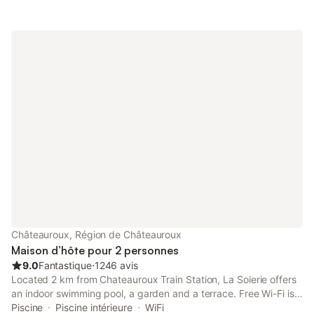
Châteauroux, Région de Châteauroux
Maison d’hôte pour 2 personnes
9.0
Fantastique
⋅
1246 avis
Located 2 km from Chateauroux Train Station, La Soierie offers
an indoor swimming pool, a garden and a terrace. Free Wi-Fi is
free of charge in the entire property.
Piscine
Piscine intérieure
WiFi