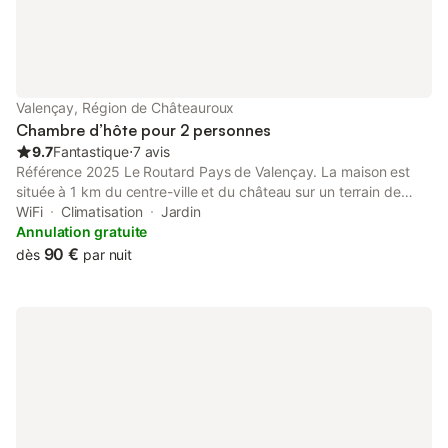
Valençay, Région de Châteauroux
Chambre d’hôte pour 2 personnes
9.7
Fantastique
⋅
7 avis
Référence 2025 Le Routard Pays de Valençay. La maison est
située à 1 km du centre-ville et du château sur un terrain de
4000 m² fleuri et arboré. Deux chambres spacieuses de 25 m²
WiFi
Climatisation
Jardin
chacune, avec salle de bain et WC privés, avec vue sur le jardin.
Annulation gratuite
Valençay est célèbre par son château qui fût la propriété du
90 €
dès
par nuit
Prince de Talleyrand, mais aussi pour ses 2 AOC Vins et
Fromage de chèvre "La Pyramide". Situé entre la Touraine, la
Sologne et le Berry, Valençay est à 2h30 de Paris. À 20 km du
zoo de Beauval, 50 km de Chambord et Chenonceaux.