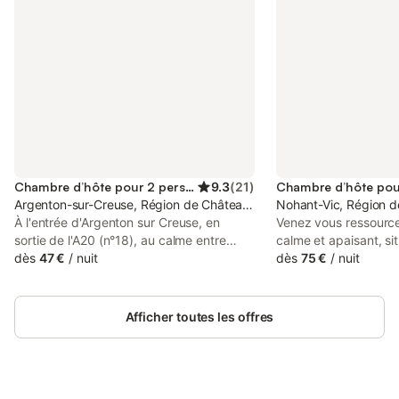
Chambre d’hôte pour 2 personnes
9.3
(
21
)
Argenton-sur-Creuse, Région de Châteauroux
Nohant-Vic, Région d
À l'entrée d'Argenton sur Creuse, en
Venez vous ressource
sortie de l'A20 (n°18), au calme entre
calme et apaisant, si
campagne et ville (centre bourg à 2 km),
dès
47 €
/
nuit
l'Indre, à deux pas d
dès
75 €
/
nuit
2 belles chambres pour vous accueillir
George Sand, dans 
dans ancienne maison en pierre (ancien
entièrement rénovées
relais de La Poste), sur grand jardin clos
copieux et varié vous
Afficher toutes les offres
arboré et fleuri, table de jardin et
pour faire le plein d'
barbecue à disposition. Chats et poules
journée !
en liberté. • Chambre bleue pour 1, 2 ou
3 personnes, literie de 160, et un lit de