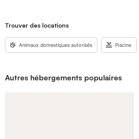
agricole pourra ravir 
Facile d'accès par R
sortie A71 (Saint-Am
Trouver des locations
ou Bourges) Sur la r
proximité de l'Abbaye
du Cheval et de l’Ân
proximité forêts, pê
Animaux domestiques autorisés
Piscine
acceptés sur demande
fournis : libres et a
d'hôtes équipée et tr
avec kitchenette. Vo
le petit-déjeuner est 
Autres hébergements populaires
confitures maison et p
croissants Réduction 
consécutives