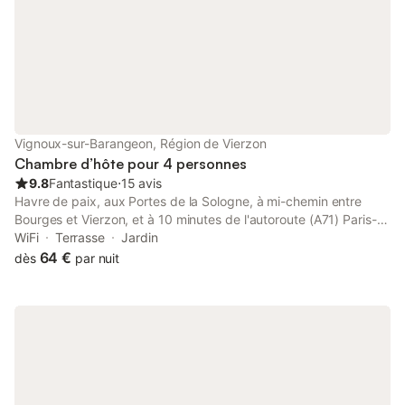
Vignoux-sur-Barangeon, Région de Vierzon
Chambre d’hôte pour 4 personnes
9.8
Fantastique
⋅
15 avis
Havre de paix, aux Portes de la Sologne, à mi-chemin entre
Bourges et Vierzon, et à 10 minutes de l'autoroute (A71) Paris-
Clermont ! Cet écrin de verdure est bordé par une petite rivière,
WiFi
Terrasse
Jardin
une invitation au charme bucolique de la campagne et au repos
64 €
dès
par nuit
! Les divers chemins communaux qui accèdent à la forêt toute
proche, offrent des promenades sans limites ! Le patrimoine
alentour est riche : - Bourges et sa cathédrale (Patrimoine
Mondial de l'UNESCO) - les Châteaux de la route Jacques Cœur
(très accueillants) - les nombreux vignobles (Menetou, Reuilly,
Quincy, Sancerre) - Mehun-sur-Yèvre, ville des métiers d'arts -
et tout, cela dans un périmètre restreint et facile d 'accès ! Sans
compter les nombreux villages typiques de la région : - La