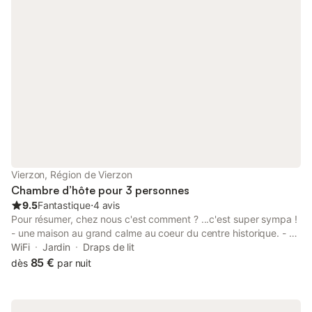
pour trois / 100 € pour quatre Petit déjeuner compris
Vierzon, Région de Vierzon
Chambre d’hôte pour 3 personnes
9.5
Fantastique
⋅
4 avis
Pour résumer, chez nous c'est comment ? ...c'est super sympa !
- une maison au grand calme au coeur du centre historique. - un
endroit confidentiel, une façade austère avec un grand portail,
WiFi
Jardin
Draps de lit
aucun signe distinctif... Vous garez votre voiture, passez du
85 €
dès
par nuit
côté jardin et là...quelle belle surprise, un hôtel particulier 18eme
! - une chambre familiale de 50M² avec jusqu'à 5 couchages et
une chambre de 25M² avec jusqu'à 3 couchages. - une literie