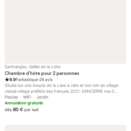
Santranges, Vallée de la Loire
Chambre d’hôte pour 2 personnes
9.9
Fantastique
⋅
29 avis
Située sur une boucle de la Loire à vélo et non loin du village
classé village préféré des français 2021: SANCERRE nos 5
chambres d'hôtes gagnantes de l'émission "BIENVENUE CHEZ
Piscine
WiFi
Jardin
NOUS" vous accueillent dans le calme de la campagne
Annulation gratuite
berrichonne. Vous voulez vous ressourcer, profiter du calme et
80 €
dès
par nuit
vous détendre dans un écrin de verdure. Nos chambres
chacune équipée d'une salle d'eau comprenant douche et
toilettes pour un confort optimal vous attendent . Sur les circuits