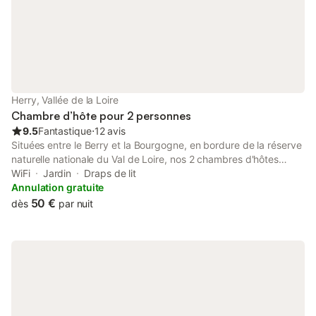
Herry, Vallée de la Loire
Chambre d’hôte pour 2 personnes
9.5
Fantastique
⋅
12 avis
Situées entre le Berry et la Bourgogne, en bordure de la réserve
naturelle nationale du Val de Loire, nos 2 chambres d'hôtes
spacieuses, toutes de plain-pied, vous accueillent au cœur de
WiFi
Jardin
Draps de lit
Herry, village du Cher, bordé par le Canal latéral à la Loire.
Annulation gratuite
Equipées de lits 160 X 200, nos chambres ont chacune leur salle
50 €
dès
par nuit
d'eau et leur toilette privées. Pièce commune aux chambres
avec à disponibilité thés, cafés, tisanes. Petit-déjeuner composé
de viennoiseries, pain frais, oranges pressées, pancakes ou
cakes maison, yaourts ... servi de 8h à 10h. Possibilité de
réserver un "panier-dîner" au tarif de 12 €/ personne (selon
saison : melon, soupe, terrine du Morvan, fromage de Chavignol,
salades composées, crème au chocolat etc). Animaux non
acceptés. Aucune charge électrique (voiture ; vélo) n'est