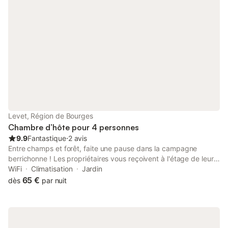
Chambre claire donnant sur une terrasse privative.
Levet, Région de Bourges
Chambre d’hôte pour 4 personnes
9.9
Fantastique
⋅
2 avis
Entre champs et forêt, faite une pause dans la campagne
berrichonne ! Les propriétaires vous reçoivent à l'étage de leur
habitation : une longère sur une ferme en activité Chambre 4
WiFi
Climatisation
Jardin
personnes composée de deux espaces nuit, un espace petit
65 €
dès
par nuit
déjeuner, une salle de douche et WC séparés. Selon la météo,
vous pourrez choisir de déjeuner à l'étage ou dans la véranda
ou sur la terrasse ! Matériel bébé à disposition. Chambre d'hôtes
à partir de 60 € pour une personne / 70 € pour deux / 90 €