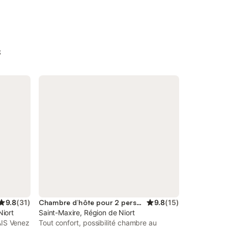
s
9.8
(
31
)
Chambre d’hôte pour 2 personnes
9.8
(
15
)
Niort
Saint-Maxire, Région de Niort
IS Venez
Tout confort, possibilité chambre au