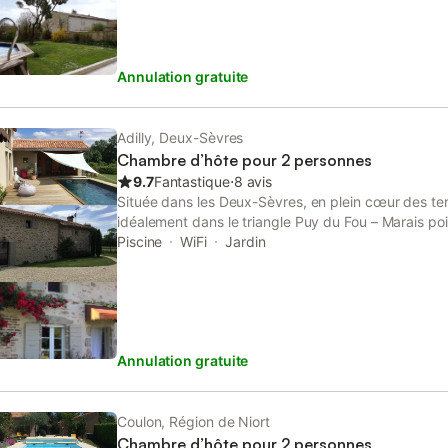
Annulation gratuite
Adilly, Deux-Sèvres
Chambre d’hôte pour 2 personnes
9.7
Fantastique
⋅
8 avis
Située dans les Deux-Sèvres, en plein cœur des ter
idéalement dans le triangle Puy du Fou – Marais po
de Saumur, Chinon, et de ses vignobles, une maison
Piscine
WiFi
Jardin
soucis d'une décoration chaleureuse où l'on se sen
profiter de la piscine chauffée, entourée d'un gran
peut trouver sa tranquillité
Annulation gratuite
Coulon, Région de Niort
Chambre d’hôte pour 2 personnes