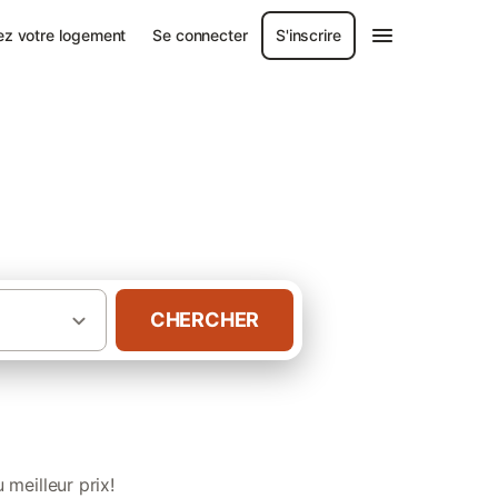
ez votre logement
Se connecter
S'inscrire
Deux-Sèvres
CHERCHER
vec table d’hôtes dans les Deux-Sèvres
meilleur prix!