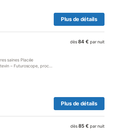
Plus de détails
84 €
dès
par nuit
res saines Placée
itevin – Futuroscope, proche
 en pierre rénovée, dans le
t chez soi. Vous pourrez
d jardin arboré où chacun
Plus de détails
85 €
dès
par nuit