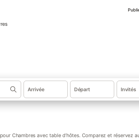
Publi
avec table d’hôtes dans les 
Arrivée
Départ
Invités
·
·
Chambres d'hôtes
Nouvelle-Aquitaine
Chambres a
 pour Chambres avec table d’hôtes. Comparez et réservez au 