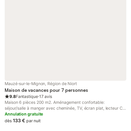
kwh EDF)
Mauzé-sur-le-Mignon, Région de Niort
Maison de vacances pour 7 personnes
9.8
Fantastique
⋅
17 avis
Maison 6 pièces 200 m2. Aménagement confortable:
séjour/salle à manger avec cheminée, TV, écran plat, lecteur CD
et DVD. Sortie sur le jardin. 1 grande chambre avec 2 lits (90
Annulation gratuite
cm, longueur 200 cm), douche/WC. Sortie sur le jardin. Cuisine
133 €
dès
par nuit
(four, lave-vaisselle, 3 plaques à induction, grille-pain, bouilloire