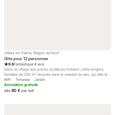
Villiers-en-Plaine, Région de Niort
Gîte pour 12 personnes
9.6
Fantastique
⋅
8 avis
Dans ce village aux portes du Marais Poitevin ,cette longère
familiale de 200 m² rénovée dans le respect du lieu ,qui allie le
charme du bois et des pierres de pays ainsi que ces pièces
WiFi
Terrasse
Jardin
spacieuses seront vous séduire par sa zénitude, et vous
Annulation gratuite
donneront envie de vous retrouver en famille, entre amis ou
80 €
dès
par nuit
simplement pour les déplacements professionnels. Le plus :
pour des vacances en famille ou entre amis vous pouvez louer
les 2 gîtes mitoyens qui vous offrent une capacité de 20
personnes Gîte Longère Beau Soleil 12 personnes Gîte de la