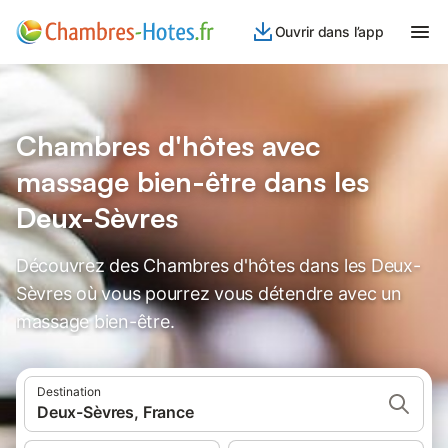
Ouvrir dans l’app
Chambres d'hôtes avec
massage bien-être dans les
Deux-Sèvres
Découvrez des Chambres d'hôtes dans les Deux-
Sèvres où vous pourrez vous détendre avec un
massage bien-être.
Destination
Deux-Sèvres, France