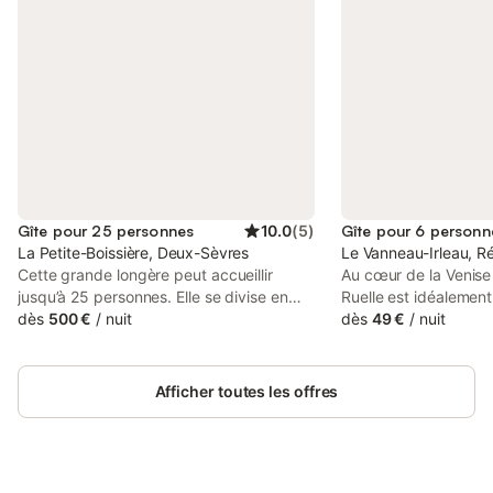
Gîte pour 25 personnes
10.0
(
5
)
Gîte pour 6 personn
La Petite-Boissière, Deux-Sèvres
Le Vanneau-Irleau, Ré
Cette grande longère peut accueillir
Au cœur de la Venise v
jusqu’à 25 personnes. Elle se divise en
Ruelle est idéalement
deux lots .Le premier gîte (le pivert) est
dès
500 €
/
nuit
recherchez la tranquil
dès
49 €
/
nuit
composé de 8 chambres, de 4 salles
et partez tout simpl
d’eau et 5 WC et peut accueillir 18
paysage unique qu'est
personnes. Le deuxième gîte(le cerisier) ,
en vélo, à pied ou b
Afficher toutes les offres
est composé de 3 chambres, 2 salle
sommes sur le passag
d'eau avec WC et peut accueillir 7
Francette et nous ass
personnes, Vous pouvez soit louer
nos visiteurs à vélo. L
l'ensemble ou un seul des gîtes. Vous
pour faire une halte. T