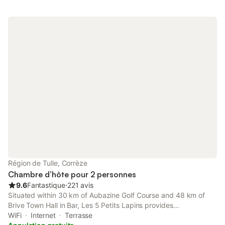
Région de Tulle, Corrèze
Chambre d’hôte pour 2 personnes
9.6
Fantastique
⋅
221 avis
Situated within 30 km of Aubazine Golf Course and 48 km of
Brive Town Hall in Bar, Les 5 Petits Lapins provides
accommodation with seating area. This bed and breakfast
WiFi
Internet
Terrasse