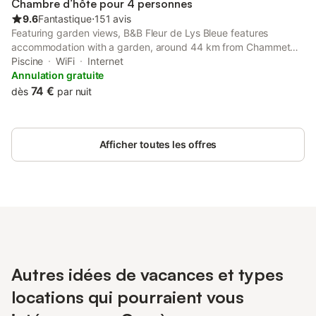
Chambre d’hôte pour 4 personnes
9.6
Fantastique
⋅
151 avis
Featuring garden views, B&B Fleur de Lys Bleue features
accommodation with a garden, around 44 km from Chammet
Golf Course. This property offers access to a terrace and free
Piscine
WiFi
Internet
private parking.
Annulation gratuite
74 €
dès
par nuit
Afficher toutes les offres
Autres idées de vacances et types
locations qui pourraient vous