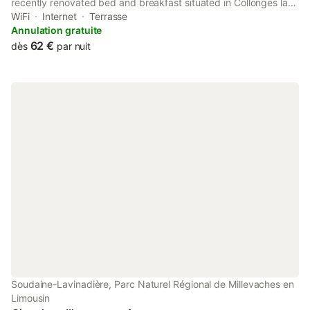
recently renovated bed and breakfast situated in Collonges la
rouge, 39 km from Merveilles Cave. This property offers access
WiFi
Internet
Terrasse
to a terrace, free private parking and free WiFi.
Annulation gratuite
62 €
dès
par nuit
Soudaine-Lavinadière, Parc Naturel Régional de Millevaches en
Limousin