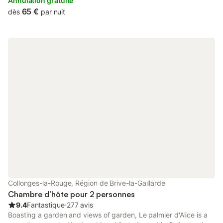
features free private parking and private check-in and check-
Annulation gratuite
out.
65 €
dès
par nuit
Collonges-la-Rouge, Région de Brive-la-Gaillarde
Chambre d’hôte pour 2 personnes
9.4
Fantastique
⋅
277 avis
Boasting a garden and views of garden, Le palmier d'Alice is a