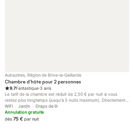
nuits 2 adultes : 95 + 80 = 175 € - 4 nuits 2 adultes : 95 + 80 +
80 + 70 = 325 € Lit supplémentaire : 25 € par nuitée.
Aubazines, Région de Brive-la-Gaillarde
Chambre d’hôte pour 2 personnes
9.7
Fantastique
⋅
3 avis
Le tarif de la chambre est réduit de 2,50 € par nuit si vous
restez plus longtemps (jusqu'à 5 nuits maximum). Directement
sur l'un des sentiers de randonnée historiques les plus célèbres
WiFi
Jardin
Draps de lit
de France, le Canal des Moines, se trouve la chambre d'hôtes
Annulation gratuite
séculaire Le Saut de la Bergère. Elle doit son nom au mythe de
75 €
dès
par nuit
la bergère qui sauta d'un rocher sur le canal des Moines mais fut
sauvée par un ange. De la terrasse confortable de ce B&B, vous