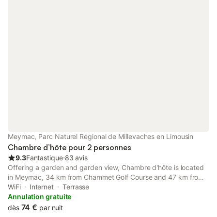
Meymac, Parc Naturel Régional de Millevaches en Limousin
Chambre d’hôte pour 2 personnes
9.3
Fantastique
⋅
83 avis
Offering a garden and garden view, Chambre d'hôte is located
in Meymac, 34 km from Chammet Golf Course and 47 km from
Val Saint-Jean Golf Course. This property offers access to a
WiFi
Internet
Terrasse
terrace, free private parking and free WiFi.
Annulation gratuite
74 €
dès
par nuit