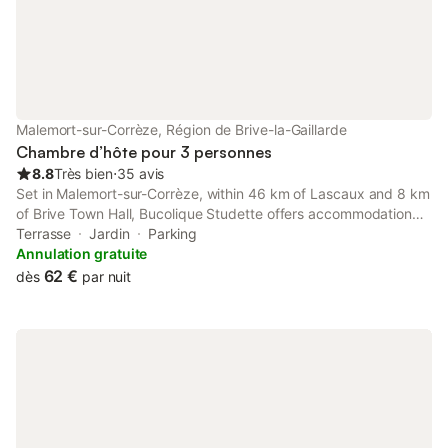
Malemort-sur-Corrèze, Région de Brive-la-Gaillarde
Chambre d’hôte pour 3 personnes
8.8
Très bien
⋅
35 avis
Set in Malemort-sur-Corrèze, within 46 km of Lascaux and 8 km
of Brive Town Hall, Bucolique Studette offers accommodation
with a garden as well as free private parking for guests who
Terrasse
Jardin
Parking
drive. The property features garden views and is 8.
Annulation gratuite
62 €
dès
par nuit