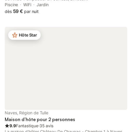
Piscine
WiFi
Jardin
59 €
dès
par nuit
Hôte Star
Naves, Région de Tulle
Maison d’hôte pour 2 personnes
9.9
Fantastique
⋅
35 avis
La maison d'hôtes Château De Chaunac - Chambre 1 à Naves