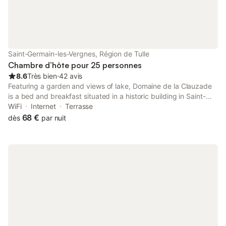
agréable que possible. N'hésitez pas à poser vos questions sur
les activités locales, les sites à visiter ou simplement pour un
échange convivial autour d'une tasse de café. Vous croiserez
dans les parties communes nos deux adorables félins.
Saint-Germain-les-Vergnes, Région de Tulle
Chambre d’hôte pour 25 personnes
8.6
Très bien
⋅
42 avis
Featuring a garden and views of lake, Domaine de la Clauzade
is a bed and breakfast situated in a historic building in Saint-
Germain-les-Vergnes, 15 km from Brive Town Hall. The air-
WiFi
Internet
Terrasse
conditioned accommodation is 16 km from Brive Exhibition
68 €
dès
par nuit
Centre.