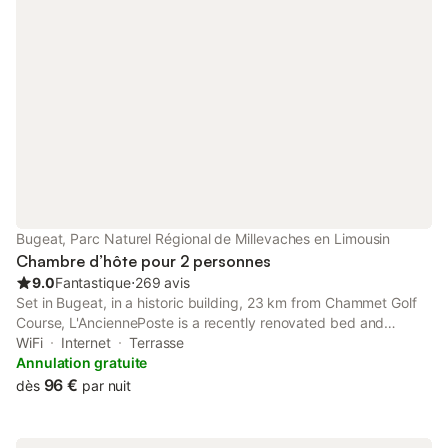
passer du temps au bord de la piscine. Un parking est
disponible sur place, avec des emplacements privés pour votre
véhicule. Le centre-ville se trouve à 2,5 km, permettant un
accès facile aux commodités locales tout en préservant votre
tranquillité. Veuillez noter que l'ensemble de la propriété est
non-fumeur et que l'agencement est adapté aux couples ou aux
voyageurs solitaires à la recherche d'un pied-à-terre dans cette
région.
Bugeat, Parc Naturel Régional de Millevaches en Limousin
Chambre d’hôte pour 2 personnes
9.0
Fantastique
⋅
269 avis
Set in Bugeat, in a historic building, 23 km from Chammet Golf
Course, L'AnciennePoste is a recently renovated bed and
breakfast with a garden and terrace. The property has garden
WiFi
Internet
Terrasse
and quiet street views, and is 48 km from Neuvic d'Ussel Golf
Annulation gratuite
Course.
96 €
dès
par nuit