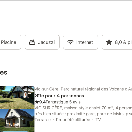
Piscine
Jacuzzi
Internet
8,0
& p
es
Vic-sur-Cère, Parc naturel régional des Volcans d'
Gîte pour 4 personnes
9.4
Fantastique
⋅
5 avis
VIC SUR CÈRE, maison style chalet 70 m², 4 personn
très bien située : proximité gare, parc de loisirs, pi
chaussée : séjour salle à manger avec cuisine améri
Terrasse
Propriété clôturée
TV
chambres, dressing, salle d'eau, wc indépendant P
jardin, barbecue, grand parc (3500 m²) clos et omb