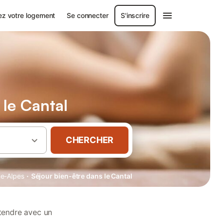
ez votre logement
Se connecter
S'inscrire
le Cantal
CHERCHER
·
e-Alpes
Séjour bien-être dans le Cantal
tendre avec un