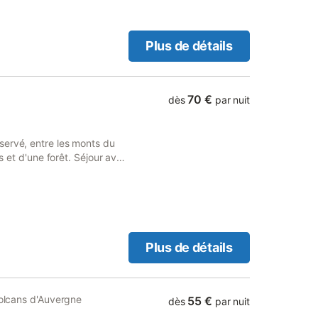
lus de photos et site sur
Plus de détails
70 €
dès
par nuit
servé, entre les monts du
és et d'une forêt. Séjour avec
s avec un lit deux
. Salle d'eau, deux WC
tral inclus Terrasse.
oë de Vieillevie, Conques.
ues-de-Compostelle sur le
Plus de détails
Volcans d'Auvergne
55 €
dès
par nuit