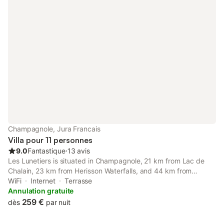
SNCF
Champagnole, Jura Francais
Villa pour 11 personnes
9.0
Fantastique
⋅
13 avis
Les Lunetiers is situated in Champagnole, 21 km from Lac de
Chalain, 23 km from Herisson Waterfalls, and 44 km from
Rousses Lake. Featuring city and inner courtyard views, this villa
WiFi
Internet
Terrasse
also has free WiFi.
Annulation gratuite
259 €
dès
par nuit