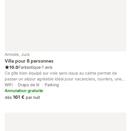
Annoire, Jura
Villa pour 8 personnes
10.0
Fantastique
⋅
1 avis
Ce gîte bien équipé sur voie sans issue au calme permet de
passer un séjour agréable idéal pour vacanciers, ouvriers, une
halte de passage. Les gîte est équipé au rez de chaussée d’une
WiFi
Draps de lit
Parking
grande pièce de vie avec accès sur terrasse cuisine incorporée
Annulation gratuite
avec four micro-ondes congélateur four électrique avec acces
161 €
dès
par nuit
sur terrasse. 3 chambres 2 chambres avec chacune 1 lit de 140
et armoire. 1 chambre avec 2 lits jumeaux de 90 et armoire.
Salle de bain avec douche à l’italienne vasque machine à lave
wc indépendant. À l’étage 1 chambre avec lit de 140 et armoire.
Toute la maison est équipée de volets Matériel bébé. ( lit