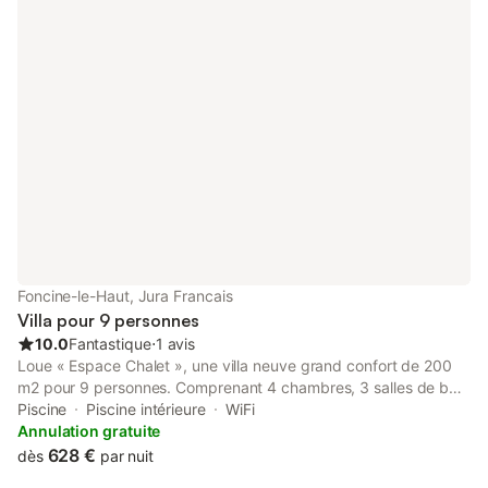
Foncine-le-Haut, Jura Francais
Villa pour 9 personnes
10.0
Fantastique
⋅
1 avis
Loue « Espace Chalet », une villa neuve grand confort de 200
m2 pour 9 personnes. Comprenant 4 chambres, 3 salles de bain
à l’italienne, cuisine toute équipée italienne, espace SPA, jardin,
Piscine
Piscine intérieure
WiFi
terrasse et un grand garage. Le logement C est une villa type
Annulation gratuite
chalet moderne construit avec des matériaux nobles et brutes.
628 €
dès
par nuit
Le mélange des bétons (ciré au sol et brut au mur) et du bois,