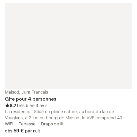
Maisod, Jura Francais
Gîte pour 4 personnes
8.7
Très bien
⋅
3 avis
La résidence : Situé en pleine nature, au bord du lac de
Vouglans, à 2 km du bourg de Maisod, le VVF comprend 40
gîtes répartis en bandeaux, sur 2 niveaux pour 4 à 8 personnes,
WiFi
Terrasse
Draps de lit
ainsi que 2 chalets pour 4 personnes. Tous les logements sont
59 €
dès
par nuit
équipés d'une terrasse. Pendant les vacances d'hiver les