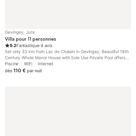
Gevingey, Jura
Villa pour 11 personnes
9.2
Fantastique
⋅
4 avis
Set only 33 km from Lac de Chalain in Gevingey, Beautiful 18th
Century Whole Manor House with Sole Use Private Pool offers
accommodation equipped with a patio, garden and seasonal
Piscine
WiFi
Internet
outdoor pool.
110 €
dès
par nuit