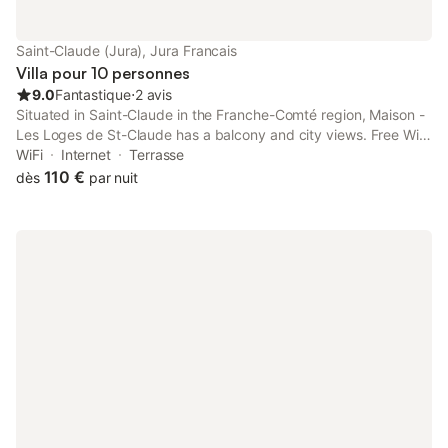
Saint-Claude (Jura), Jura Francais
Villa pour 10 personnes
9.0
Fantastique
⋅
2 avis
Situated in Saint-Claude in the Franche-Comté region, Maison -
Les Loges de St-Claude has a balcony and city views. Free WiFi
is available throughout the property and Rousses Lake is 36 km
WiFi
Internet
Terrasse
away.
110 €
dès
par nuit