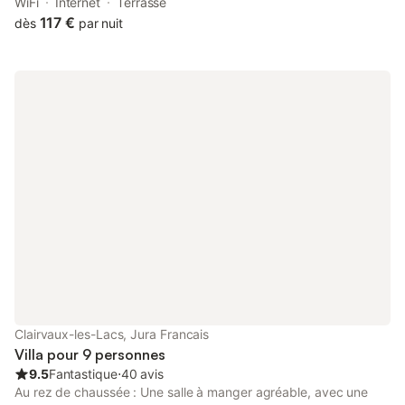
access to a garden, a shared lounge, as well as a shared
WiFi
Internet
Terrasse
kitchen.
117 €
dès
par nuit
Clairvaux-les-Lacs, Jura Francais
Villa pour 9 personnes
9.5
Fantastique
⋅
40 avis
Au rez de chaussée : Une salle à manger agréable, avec une