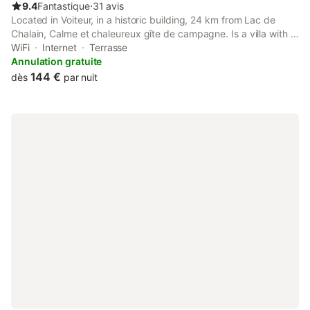
9.4
Fantastique
⋅
31 avis
Located in Voiteur, in a historic building, 24 km from Lac de
Chalain, Calme et chaleureux gîte de campagne. Is a villa with a
garden and barbecue facilities. This property offers access to a
WiFi
Internet
Terrasse
terrace, darts, free private parking and free WiFi.
Annulation gratuite
144 €
dès
par nuit