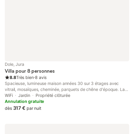
Dole, Jura
Villa pour 8 personnes
8.8
Très bien
⋅
8 avis
Spacieuse, lumineuse maison années 30 sur 3 étages avec
vitrail, mosaïques, cheminée, parquets de chêne d'époque. La
maison dispose de grandes fenêtres pour des pièces très
WiFi
Jardin
Propriété clôturée
lumineuses. Il y a une salle d'eau, deux salles de bain, baignoire
Annulation gratuite
balnéothérapie, deux terrasses et une piscine couverte et
317 €
dès
par nuit
chauffée si temp exté>10°C.(Non utilisable du 01 novembre au
28 février ) Propriété sécurisée pour un maximum de 8
personnes. Proximité des commerces et du centre ville.
Stationnement max 3 voitures dans la propriété Proche gare