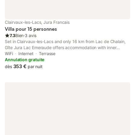
Clairvaux-les-Lacs, Jura Francais
Villa pour 15 personnes
7.3
Bien
⋅
3 avis
Set in Clairvaux-les-Lacs and only 16 km from Lac de Chalain,
Gîte Jura Lac Emeraude offers accommodation with inner
courtyard views, free WiFi and free private parking.
WiFi
Internet
Terrasse
Annulation gratuite
353 €
dès
par nuit