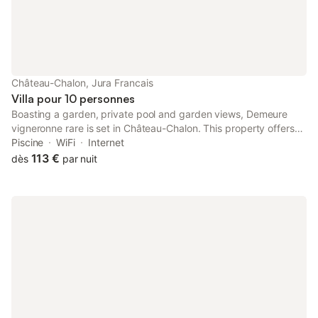
Château-Chalon, Jura Francais
Villa pour 10 personnes
Boasting a garden, private pool and garden views, Demeure
vigneronne rare is set in Château-Chalon. This property offers
access to a terrace, free private parking and free WiFi. The
Piscine
WiFi
Internet
property is non-smoking and is situated 27 km from Lac de
113 €
dès
par nuit
Chalain.