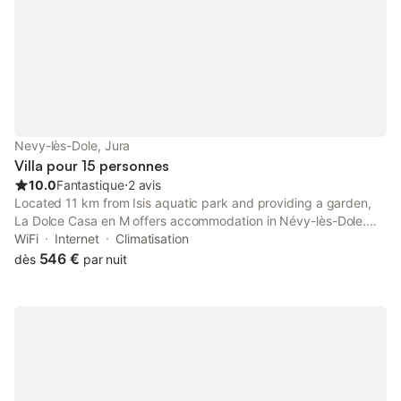
qu'une salle de bains. Chacune d'entre elles possède un lit
double, dont deux en 160. Une buanderie est à disposition avec
lave-linge et étendoir sur demande. N'hésitez-pas à me
contacter pour plus de renseignements.
Nevy-lès-Dole, Jura
Villa pour 15 personnes
10.0
Fantastique
⋅
2 avis
Located 11 km from Isis aquatic park and providing a garden,
La Dolce Casa en M offers accommodation in Névy-lès-Dole.
The property features inner courtyard and quiet street views,
WiFi
Internet
Climatisation
and is 14 km from Dole Train Station.
546 €
dès
par nuit