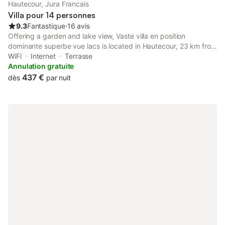
Hautecour, Jura Francais
Villa pour 14 personnes
9.3
Fantastique
⋅
16 avis
Offering a garden and lake view, Vaste villa en position
dominante superbe vue lacs is located in Hautecour, 23 km from
Herisson Waterfalls and 47 km from Rousses Lake. This
WiFi
Internet
Terrasse
property offers access to a terrace, free private parking and
Annulation gratuite
free WiFi.
437 €
dès
par nuit