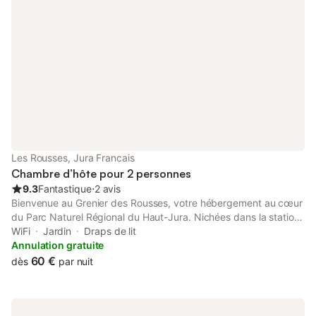
la COVD 19 sur présentation d'un certificat médical.
Les Rousses, Jura Francais
Chambre d’hôte pour 2 personnes
9.3
Fantastique
⋅
2 avis
Bienvenue au Grenier des Rousses, votre hébergement au cœur
du Parc Naturel Régional du Haut-Jura. Nichées dans la station
touristique des Rousses, nos cinq chambres d'hôtes vous
WiFi
Jardin
Draps de lit
promettent une expérience authentique et chaleureuse. - Un
Annulation gratuite
havre de paix en pleine nature : imaginez-vous vous réveiller
60 €
dès
par nuit
face à la forêt du Risoux, refuge du Grand Tétras. En hiver,
chaussez vos skis directement depuis notre jardin pour explorer
les pistes de fond. L'été, partez en randonnée vers le lac des
Rousses pour une baignade rafraîchissante. - Une immersion