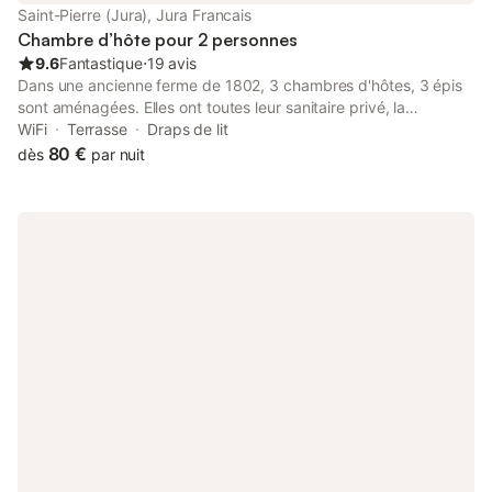
Saint-Pierre (Jura), Jura Francais
Chambre d’hôte pour 2 personnes
9.6
Fantastique
⋅
19 avis
Dans une ancienne ferme de 1802, 3 chambres d'hôtes, 3 épis
sont aménagées. Elles ont toutes leur sanitaire privé, la
télévision et le WiFi. La salle du petit déjeuner est à votre
WiFi
Terrasse
Draps de lit
disposition pour vos repas, dans la journée : elle est toute
80 €
dès
par nuit
équipée. Nous pouvons accueillir de 2 à 7 personnes ; un séjour
de 2 nuits minimum est fortement conseillée. Cascades du
Hérisson, Pic de l'Aigle, gorges de la Langouette, montée de la
Dôle, ligne des hirondelles, ski de fond ou de piste, randonnée,
VTT, ... : c'est un aperçu de nos activités nature.