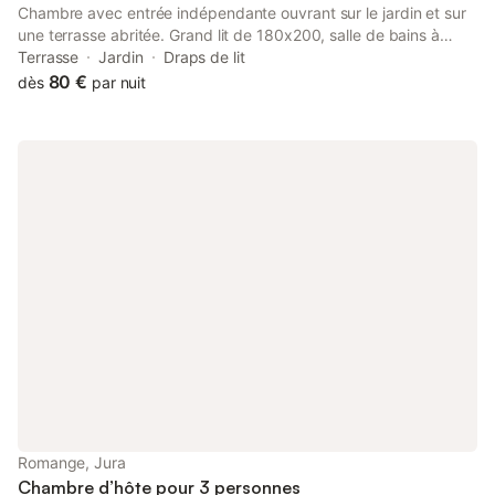
Chambre avec entrée indépendante ouvrant sur le jardin et sur
une terrasse abritée. Grand lit de 180x200, salle de bains à
l'italienne. À 5 km de Dole et 1,5 km de l'EuroVéloroute. À 5 km
Terrasse
Jardin
Draps de lit
de l'autoroute. Calme et tranquilité absolus. On peut ajouter 1
80 €
dès
par nuit
couchage pour un enfant ou ado (matelas très confortable
rajouté) Petits déjeuners copieux. Langue parlée : mauvais
anglais et très mauvais allemand Pour un enfant ou une
personne en plus. Ajout d'un couchage. Tarif 100 € Tarif
dégressif 80€ pour une seule nuit 75€ à partir de 2 nuits. 500€
pour une semaine
Romange, Jura
Chambre d’hôte pour 3 personnes