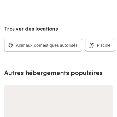
balisés au départ de Pupillin. dégustation
jusqu'à 10% sur nos logements.
décoration typique, v
de vins, randonnées, découvertes des
apaisés et décontract
reculées... Table d'hôtes sur réservation.
de la cheminée dans l
une vue plongeante su
salon, aménagé égal
Trouver des locations
enfants, vous permet
votre dîner tranquil
de nos convives à not
Nous avons aménagé 
Animaux domestiques autorisés
Piscine
que vous profitiez de 
guise. Vous y trouve
tables pour pique-niq
pour profiter de la vu
aire de jeux pour les 
Autres hébergements populaires
spacieuse, composé
peut accueillir jusqu
première chambre se 
double de 160 cm et 
vous détendre (canap
basse). La seconde 
deux lits simples de
réfrigérateur, un micr
agrémenteront votre 