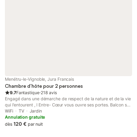
d'annulation pour cause sanitaire exclusivement sur décision
préfectorale de restriction ou de confinement ou de positivité à
la COVD 19 sur présentation d'un certificat médical.
Menétru-le-Vignoble, Jura Francais
Chambre d’hôte pour 2 personnes
9.7
Fantastique
⋅
218 avis
Engagé dans une démarche de respect de la nature et de la vie
qui l'entourent , l Entre- Cœur vous ouvre ses portes. Balcon sur
le vignoble classé de Château - Chalon notre maison d hôtes
WiFi
TV
Jardin
vous offre la promesse de mettre à distance le stress du
Annulation gratuite
quotidien dans un écrin de verdure, d authenticité dans une
120 €
dès
par nuit
ambiance apaisante et ressourçante. Venez respirer, profiter , d
une vue imprenable , de notre jardin , de notre vigne. Sarah et