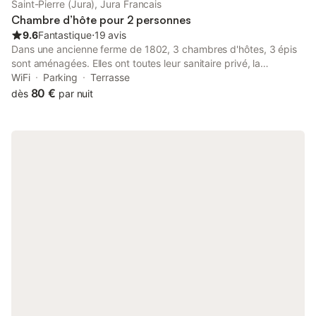
Saint-Pierre (Jura), Jura Francais
de Petit Villard approvisionnant la filiére Comté Morbier. Table
Chambre d’hôte pour 2 personnes
d’hô
9.6
Fantastique
⋅
19 avis
Dans une ancienne ferme de 1802, 3 chambres d'hôtes, 3 épis
sont aménagées. Elles ont toutes leur sanitaire privé, la
télévision et le WiFi. La salle du petit déjeuner est à votre
WiFi
Parking
Terrasse
disposition pour vos repas, dans la journée : elle est toute
80 €
dès
par nuit
équipée. Nous pouvons accueillir de 2 à 7 personnes ; un séjour
de 2 nuits minimum est fortement conseillée. Cascades du
Hérisson, Pic de l'Aigle, gorges de la Langouette, montée de la
Dôle, ligne des hirondelles, ski de fond ou de piste, randonnée,
VTT, ... : c'est un aperçu de nos activités nature.