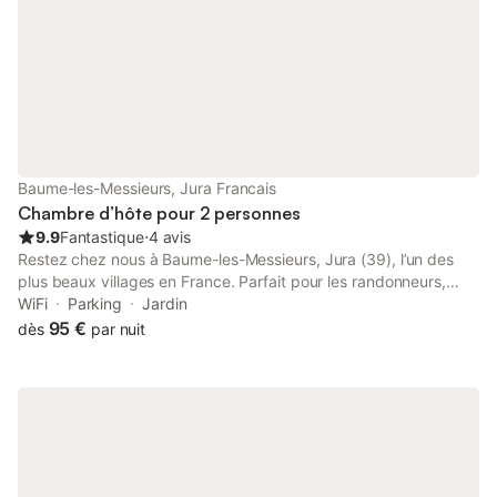
Baume-les-Messieurs, Jura Francais
Chambre d’hôte pour 2 personnes
9.9
Fantastique
⋅
4 avis
Restez chez nous à Baume-les-Messieurs, Jura (39), l’un des
plus beaux villages en France. Parfait pour les randonneurs,
idéal pour des vacances en couple, famille, étapes courtes ou
WiFi
Parking
Jardin
longues, weekends ou petit sejours en semaine, à partir de 100
95 €
dès
par nuit
€ par nuit pour 2 personnes avec le petit déjeuner. 2 chambres
doubles disponibles. Accès indépendant. Parking privé. Jardin à
disposition. We speak English and French