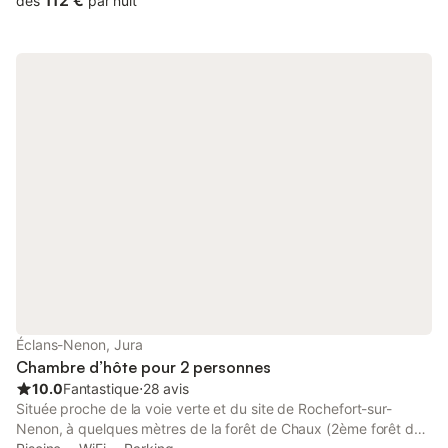
112 €
dès
par nuit
la terrasse où en fonction de la saison votre petit déjeuner vous
sera servi. Si l’envie vous vient de faire quelques longueurs dans
la piscine attenante, alors n’hésitez surtout pas. Pour que votre
séjour vous soit encore plus agréable, offrez vous une bulle de
relaxation profonde pour un lâcher prise mental et corporel,
grâce à la réflexologie plantaire que je pratique depuis plus de
vingt ans. Planche Franc-comtoise 14 € par personne Verre de
vin blanc ou rouge de la région 4 € par personne Séance
détente de Réflexologie Plantaire d’une heure 50€.
Éclans-Nenon, Jura
Chambre d’hôte pour 2 personnes
10.0
Fantastique
⋅
28 avis
Située proche de la voie verte et du site de Rochefort-sur-
Nenon, à quelques mètres de la forêt de Chaux (2ème forêt de