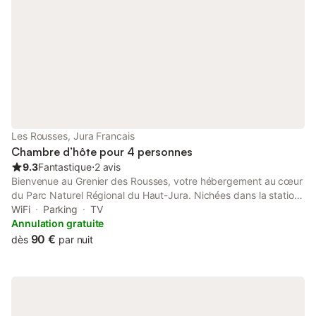
Les Rousses, Jura Francais
Chambre d’hôte pour 4 personnes
9.3
Fantastique
⋅
2 avis
Bienvenue au Grenier des Rousses, votre hébergement au cœur
du Parc Naturel Régional du Haut-Jura. Nichées dans la station
touristique des Rousses, nos cinq chambres d'hôtes vous
WiFi
Parking
TV
promettent une expérience authentique et chaleureuse. - Un
Annulation gratuite
havre de paix en pleine nature : imaginez-vous vous réveiller
90 €
dès
par nuit
face à la forêt du Risoux, refuge du Grand Tétras. En hiver,
chaussez vos skis directement depuis notre jardin pour explorer
les pistes de fond. L'été, partez en randonnée vers le lac des
Rousses pour une baignade rafraîchissante. - Une immersion
dans l'authenticité jurassienne : au Grenier des Rousses, nous