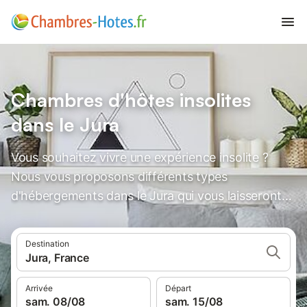
Chambres d'hôtes insolites
dans le Jura
Vous souhaitez vivre une expérience insolite ?
Nous vous proposons différents types
d'hébergements dans le Jura qui vous laisseront
des souvenirs inoubliables.
Destination
Jura, France
Arrivée
Départ
sam. 08/08
sam. 15/08