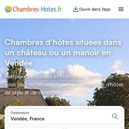
Ouvrir dans l’app
Chambres d'hôtes situées dans
un château ou un manoir en
Vendée
Retrouvez châteaux et manoirs en Vendée où
vous pourrez séjourner dans une chambre d'hôtes
de style et de caractère.
Destination
Vendée, France