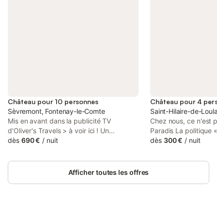
Château pour 10 personnes
Château pour 4 per
Sèvremont, Fontenay-le-Comte
Saint-Hilaire-de-Lou
Mis en avant dans la publicité TV
Chez nous, ce n'est pa
d'Oliver's Travels > à voir ici ! Un
Paradis La politique 
extraordinaire château de 900 ans dans
dès
690 €
/
nuit
pas y toucher » s’app
dès
300 €
/
nuit
le Pays de la Loire, offrant des
dans les châteaux. Ma
hébergements de luxe et un cadre
que cela se passe ch
pittoresque à l'extérieur d'un joli village :
aimons satisfaire et 
Afficher toutes les offres
cette aile historique de château pose le
clients avec ces peti
décor de vacances familiales magiques.
une grande différenc
Cette aile particulière du château, le
une base idéale pour 
Donjon du Château des Poètes, date du
des enfants ainsi que