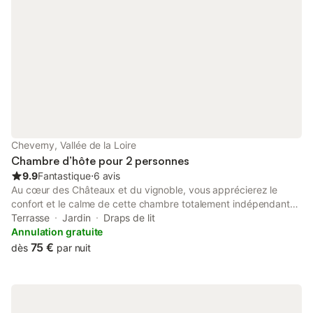
Cheverny, Vallée de la Loire
Chambre d’hôte pour 2 personnes
9.9
Fantastique
⋅
6 avis
Au cœur des Châteaux et du vignoble, vous apprécierez le
confort et le calme de cette chambre totalement indépendante
donnant sur une petite cour fleurie avec terrasse À proximité du
Terrasse
Jardin
Draps de lit
Château de Cheverny et proche de Chambord, Blois, Ambroise
Annulation gratuite
et le Clos Lucé sans oublier Chenonceau et bien d’autres
75 €
dès
par nuit
encore, la maison est idéalement située. Vous pourrez
également profiter de la forêt et du golf de Cheverny (très bel
endroit autour d’un grand étang). Le petit déjeuner est servi
dans la chambre ou sur la terrasse lorsque le temps le permet.