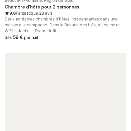
Beauce-la-Romaine, Région de Blois
Chambre d’hôte pour 2 personnes
9.6
Fantastique
⋅
28 avis
Deux agréables chambres d'hôtes indépendantes dans une
maison à la campagne. Dans la Beauce des blés, au calme et
proche des grands axes et lieux touristiques. Bonne humeur,
WiFi
Jardin
Draps de lit
convivialité et simplicité vous trouverez. Animaux acceptés,
59 €
dès
par nuit
fumeurs en extérieur NOUS CONTACTER Possibilité Lit
d'appoint (18 € en sus - petit-déjeuner compris) pour la
chambre " Dolmen "