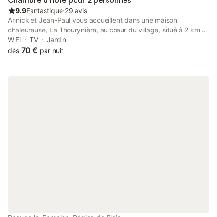
Chambre d’hôte pour 2 personnes
9.9
Fantastique
⋅
29 avis
Annick et Jean-Paul vous accueillent dans une maison
chaleureuse, La Thourynière, au cœur du village, situé à 2 km
de l'entrée du parc de Chambord et 7 km du Château. 3
WiFi
TV
Jardin
chambres avec salle d'eau et WC privatif. Vous pourrez profiter
70 €
dès
par nuit
de la terrasse pour vous détendre ou du salon intérieur. Vous
pourrez dîner en table d'hôtes sur réservation. Déco moderne et
soignée. Possible un lit d'appoint.