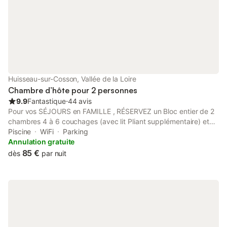
Huisseau-sur-Cosson, Vallée de la Loire
Chambre d’hôte pour 2 personnes
9.9
Fantastique
⋅
44 avis
Pour vos SÉJOURS en FAMILLE , RÉSERVEZ un Bloc entier de 2
chambres 4 à 6 couchages (avec lit Pliant supplémentaire) et
Cuisine aménagée privative. EXEMPLE: MÉSANGE & ROUGE
Piscine
WiFi
Parking
GORGE ou CHARDONNERET & SITELLE ; ou HIRONDELLES
Annulation gratuite
SUITE FAMILIALE TARIFS PRIVILÉGIÉS à la SEMAINE = 6 nuitées
85 €
dès
par nuit
la 7è offerte Entre LOIRE et SOLOGNE, au cœur de la Vallée des
Rois, vous serez au point de départ des excursions pour la
découverte des Châteaux de la Loire et de nombreuses
curiosités touristiques et gastronomiques. Les randonnées
pédestres ou à vélos sur les circuits balisés du Pays des
Châteaux vous conduiront vers les sites attractifs de notre
région. Nicole et André vous y aideront également tout en