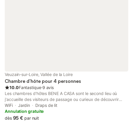
Veuzain-sur-Loire, Vallée de la Loire
Chambre d’hôte pour 4 personnes
10.0
Fantastique
⋅
9 avis
Les chambres d'hôtes BENE A CASA sont le second lieu où
j'accueille des visiteurs de passage ou curieux de découvrir
cette magnifique région de la vallée de la Loire. J'ai ouvert ma
WiFi
Jardin
Draps de lit
1ère Maison d'hôtes, L'Onzaine, en 2014 et accueilli plus de
Annulation gratuite
12000 visiteurs jusqu'en 2022. Ce projet s'inscrivait alors dans
95 €
dès
par nuit
un changement de vie aspirant à retrouver une harmonie avec
mes valeurs fondamentales de partage, de générosité et