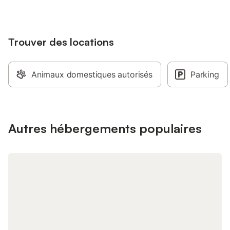
Châteaux de la Loire
carnets des Guides B
Les châteaux de Ch
Trouver des locations
Chenonceau. Une sall
salon avec cheminée, 
un réfrigérateur, un 
tables de pique-nique
Animaux domestiques autorisés
Parking
disposition. Environn
parfait pour se déte
livre, dans l'ombre d
ou en plein soleil sur
alentours proches d
Autres hébergements populaires
d'hôtes se trouvent 
châteaux de Chambor
et Chaumont-sur-Loire.
dommage d’ignorer 
châteaux à taille plu
des visites romantiq
bus de touristes ! Au
trouvent Villesavin, 
Troussay, Fougère-sur
Ferté-Saint-Aubin. À