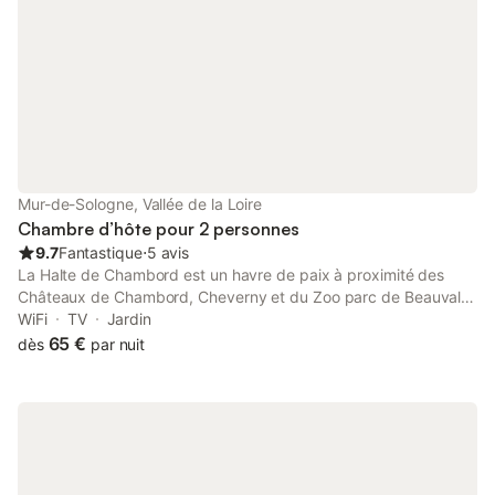
Mur-de-Sologne, Vallée de la Loire
Chambre d’hôte pour 2 personnes
9.7
Fantastique
⋅
5 avis
La Halte de Chambord est un havre de paix à proximité des
Châteaux de Chambord, Cheverny et du Zoo parc de Beauval.
Située en plein cœur de la Sologne, sur une propriété de plus de
WiFi
TV
Jardin
2 hectares avec un étang. Le soir sur demande nous vous
65 €
dès
par nuit
proposons afin de ne pas reprendre votre voiture pour allez
dîner à l'extérieur un repas du terroir avec les produits du jardin
selon la saison, à déguster dans un cadre bucolique pour 17
euros par personne vin non compris la bouteille étant à 10
euros. Nous sommes classés Chambres d'hôtes référence