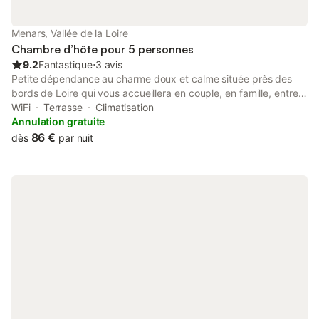
Menars, Vallée de la Loire
Chambre d’hôte pour 5 personnes
9.2
Fantastique
⋅
3 avis
Petite dépendance au charme doux et calme située près des
bords de Loire qui vous accueillera en couple, en famille, entre
amis pour une découverte des châteaux prestigieux et des
WiFi
Terrasse
Climatisation
parcs et jardins, des randonnées à vélo ou pédestres, pour des
Annulation gratuite
descentes en canoë sur le fleuve... Une chambre au premier
86 €
dès
par nuit
avec 2 lits d'une personne. 1 lit d'appoint de 90x160 avec
barrière de sécurité et 1 lit de 2 personnes 140x200. Accès
direct sur le jardin, petite dépendance permettant une intimité
certaine.