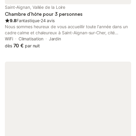
Saint-Aignan, Vallée de la Loire
Chambre d’hôte pour 3 personnes
9.8
Fantastique
⋅
24 avis
Nous sommes heureux de vous accueillir toute l'année dans un
cadre calme et chaleureux à Saint-Aignan-sur-Cher, cité
médiévale idéalement située au cœur des châteaux de la Loire
WiFi
Climatisation
Jardin
comme Chenonceau, Chambord, Cheverny, Chaumont-sur-
70 €
dès
par nuit
Loire, Valençay … à 1 km du Zoo de Beauval, à 15 min d'un des
plus beaux villages de France : Montrésor et également proche
de tous commerces, restaurants et de produits locaux (vins,
fromages). La suite familiale est toujours louée à une seule
famille ou un groupe d'amis.