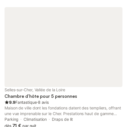
de toilette fournis, possibilité de mettre un lit enfant dans une
chambre, "dortoir" pour enfants possible pour 4 dans une autre
sur demande. Baby-sitter possible sur demande le weekend et
les vacances scolaires. Lorsque vous faites une demande de
renseignements, MERCI DE RÉPONDRE même en cas de
réponse négative.
Selles-sur-Cher, Vallée de la Loire
Chambre d’hôte pour 5 personnes
9.9
Fantastique
⋅
8 avis
Maison de ville dont les fondations datent des templiers, offrant
une vue imprenable sur le Cher. Prestations haut de gamme
pour ses 3 chambres. La chambre Éden d'une capacité de 2
Parking
Climatisation
Draps de lit
personnes décoration Shabby chic, couchage 160x190 offrant
71 €
dès
par nuit