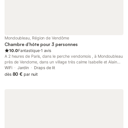
l'autoroute.
Mondoubleau, Région de Vendôme
Chambre d’hôte pour 3 personnes
10.0
Fantastique
⋅
1 avis
A 2 heures de Paris, dans le perche vendomois , à Mondoubleau
près de Vendome, dans un village très calme Isabelle et Alain
vous accueillent dans leur maison du XVIII° siècle meublée avec
WiFi
Jardin
Draps de lit
les créations d'Alain : meubles en bois massif, dessins, papiers
80 €
dès
par nuit
collés, sculptures. Nous vous proposons 5 chambres dont 2
familiales de 3 à 6 personnes, chambres au rez-de-chaussée.
De 80 € a 95 € pour deux Région idéale pour les promenades à
vélo ou pédestre, nous avons 6 vélos à la disposition Visites de
sites et jardin : maison botanique de Boursay, commanderie d
Arville, églises avec des fresques du XII eme siècle Taxe de
séjour en plus