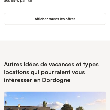
99 €
dès
par nuit
inclus dans votre séjour et une chaise haute est disponible pour
les familles avec de jeunes enfants. Détendez-vous dans le
jardin commun ou sur la terrasse non couverte partagée, où
Afficher toutes les offres
vous pourrez savourer des rafraîchissements. Des panneaux
solaires assurent de l’eau chaude pour votre douche durant tout
le séjour. Par beau temps, le petit-déjeuner est servi sur l’une
des jolies terrasses. Toutes les terrasses sont accessibles pour
profiter pleinement de l’extérieur. Les animaux de compagnie ne
sont pas autorisés.
Autres idées de vacances et types
locations qui pourraient vous
intéresser en Dordogne