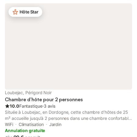
à Saint-Aulaye, profitez des équipements communs, dont des
jouets et des livres pour enfants. Un parking est disponible sur
Hôte Star
place. Les animaux de compagnie sont acceptés. Les
événements ne sont pas autorisés sur la propriété.
Loubejac, Périgord Noir
Chambre d’hôte pour 2 personnes
10.0
Fantastique
⋅
3 avis
Située à Loubejac, en Dordogne, cette chambre d’hôtes de 25
m² accueille jusqu’à 2 personnes dans une chambre confortable
avec salle de bain. Vous profiterez d’un environnement paisible
WiFi
Climatisation
Jardin
et naturel, avec piscine extérieure privée, chauffage dans
Annulation gratuite
toutes les pièces, climatisation et Wi-Fi. Le petit-déjeuner est