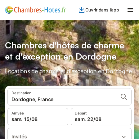
Ouvrir dans l’app
Chambres d'hôtes de charme
et d'exception en Dordogne
Locations de charme et d'exception en Dordogne.
Destination
Dordogne, France
Arrivée
Départ
sam. 15/08
sam. 22/08
Invités