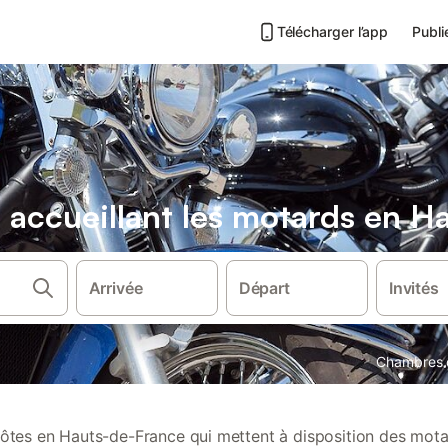
Télécharger l’app
Publi
accueillant les motards en H
Arrivée
Départ
Invités
Chambres 
tes en Hauts-de-France qui mettent à disposition des mota