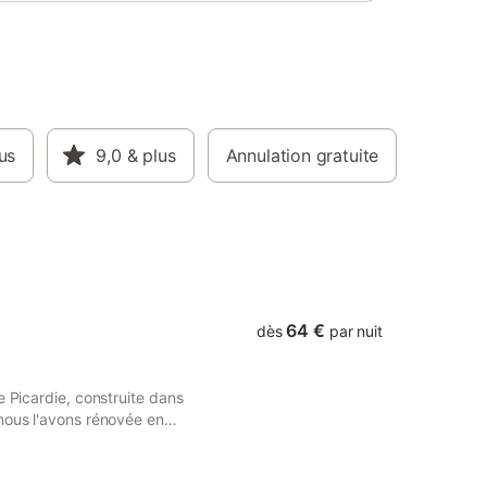
 pas
. Heure
rties.
e et la
votre
us
9,0
& plus
Annulation gratuite
64 €
dès
par nuit
e Picardie, construite dans
nous l'avons rénovée en
 situé à Nolette, hameau de
. Vous serez dans un
s offrira la tranquillité. Les