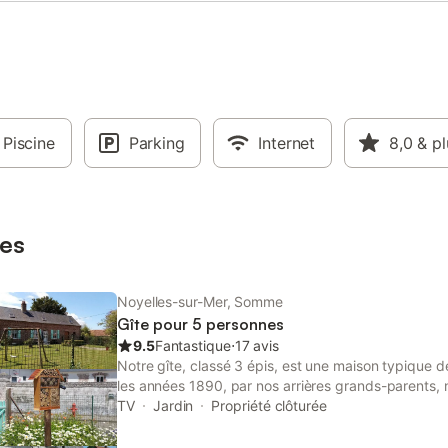
convertible. Les animaux ne sont
acceptés. Tarif à partir de 150 €
d’arrivée à voir en fonction des so
Relevé de compteur EDF à l’arrivé
sortie pour règlement à la fin de 
séjour.
Piscine
Parking
Internet
8,0
& pl
es
Noyelles-sur-Mer, Somme
Gîte pour 5 personnes
9.5
Fantastique
⋅
17 avis
Notre gîte, classé 3 épis, est une maison typique d
les années 1890, par nos arrières grands-parents, 
gardant son authenticité. Ce gîte indépendant, est
TV
Jardin
Propriété clôturée
Noyelles sur Mer, sur la route du Cimetière Chinois
environnement calme, le terrain entièrement clos, vou