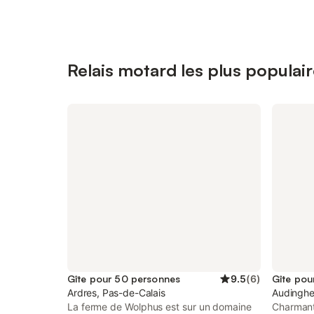
Relais motard les plus popula
Gîte pour 50 personnes
9.5
(
6
)
Gîte pou
Ardres, Pas-de-Calais
Audinghe
La ferme de Wolphus est sur un domaine
Charmant