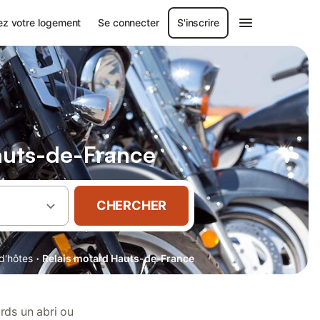
ez votre logement
Se connecter
S'inscrire
auts-de-France
CHERCHER
·
d'hôtes
Relais motard Hauts-de-France
rds un abri ou