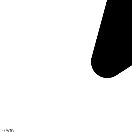
9.5
(
6
)