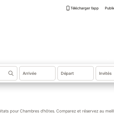
Télécharger l’app
Publi
 les mieux notées en Camarg
Arrivée
Départ
Invités
·
·
·
ce
Sud de la France
Provence-Alpes-Côte d'Azur
Languedoc-Rous
ultats pour Chambres d’hôtes. Comparez et réservez au meille