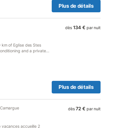
Plus de détails
134 €
dès
par nuit
 km of Eglise des Stes
onditioning and a private
ol with a view, a garden and
Plus de détails
e Camargue
72 €
dès
par nuit
e vacances accueille 2