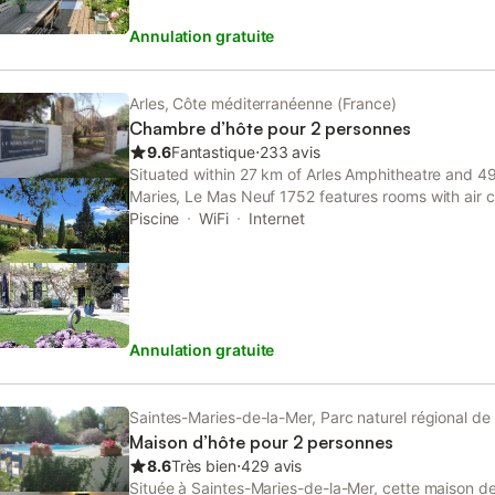
Annulation gratuite
Arles, Côte méditerranéenne (France)
Chambre d’hôte pour 2 personnes
9.6
Fantastique
⋅
233 avis
Situated within 27 km of Arles Amphitheatre and 49
Maries, Le Mas Neuf 1752 features rooms with air c
bathroom in Arles. This bed and breakfast has a po
Piscine
WiFi
Internet
free private parking.
Annulation gratuite
Saintes-Maries-de-la-Mer, Parc naturel régional d
Maison d’hôte pour 2 personnes
8.6
Très bien
⋅
429 avis
Située à Saintes-Maries-de-la-Mer, cette maison d