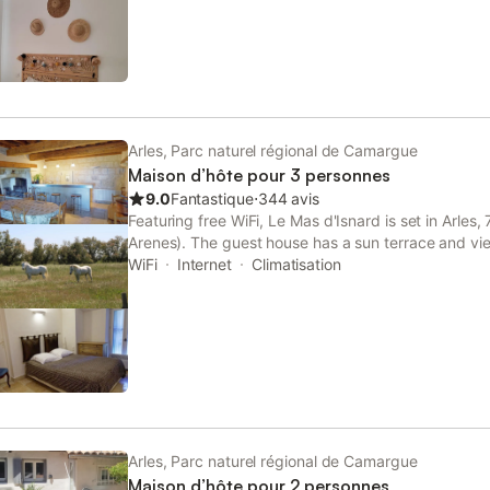
Arles, Parc naturel régional de Camargue
Maison d’hôte pour 3 personnes
9.0
Fantastique
⋅
344 avis
Featuring free WiFi, Le Mas d'Isnard is set in Arles
Arenes). The guest house has a sun terrace and vi
guests can enjoy a drink or meal on site.
WiFi
Internet
Climatisation
Arles, Parc naturel régional de Camargue
Maison d’hôte pour 2 personnes