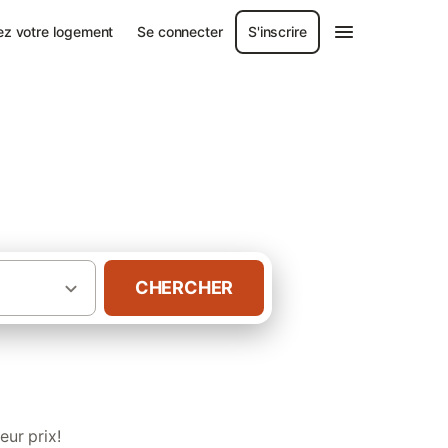
ez votre logement
Se connecter
S'inscrire
ue
CHERCHER
·
sillon
Chambres d’hôtes en Camargue
ur prix!