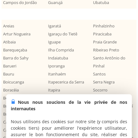
Campos do Jordão
Guarujá
Ubatuba
Areias
Igaratá
Pinhalzinho
Artur Nogueira
Igaraçu do Tietê
Piracicaba
Atibaia
Iguape
Praia Grande
Barequeçaba
Ilha Comprida
Ribeirao Preto
Barra do Sahy
Indaiatuba
Santo Antônio do
Barueri
Iporanga
Pinhal
Bauru
Itanhaém
Santos
Boicucanga
Itapecerica da Serra
Serra Negra
Boracéia
Itapira
Socorro
Botucatu
Itirapina
Sorocaba
Nous nous soucions de la vie privée de nos
Bragança Paulista
Itu
São Bento do Sapucaí
internautes
Brotas
Jaguariúna
São José do Rio Preto
Nous utilisons des cookies sur notre site (y compris des
Cachoeira Paulista
Jundiai
São José dos Campos
cookies tiers) pour améliorer l'expérience utilisateur,
Camburi
Juquei
São João da Boa Vista
assurer le bon fonctionnement du site, réaliser des