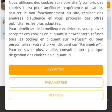
Nous utilisons des cookies sur notre site (y compris des
cookies tiers) pour améliorer l'expérience utilisateur,
9.7
1.4 km
/10
assurer le bon fonctionnement du site, réaliser des
analyses d'audience et vous proposer des offres
Pour obtenir plus de résultats
publicitaires les plus adaptées.
Pour bénéficier de la meilleure expérience, vous pouvez
accepter ces cookies en cliquant sur "Accepter", refuser
Élargir le rayon de recherche à :
24 km
tous les cookies en cliquant sur "Refuser" ou bien
personnaliser votre choix en cliquant sur "Paramétrer".
Pour en savoir plus, veuillez consulter notre politique
de gestion des cookies en cliquant
ici
ACCEPTER
PARAMÉTRER
© Copyright 1998 - 2026
REFUSER
Cybevasion
|
Mentions légales
|
Confidentialité
|
CGU
|
Informations
légales
|
Partenaires
|
Système d'alerte
|