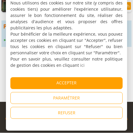
Nous utilisons des cookies sur notre site (y compris des
cookies tiers) pour améliorer l'expérience utilisateur,
7.6
0.5 km
/10
assurer le bon fonctionnement du site, réaliser des
analyses d'audience et vous proposer des offres
Pour obtenir plus de résultats
publicitaires les plus adaptées.
Pour bénéficier de la meilleure expérience, vous pouvez
accepter ces cookies en cliquant sur "Accepter", refuser
Élargir le rayon de recherche à :
24 km
tous les cookies en cliquant sur "Refuser" ou bien
personnaliser votre choix en cliquant sur "Paramétrer".
Pour en savoir plus, veuillez consulter notre politique
de gestion des cookies en cliquant
ici
ACCEPTER
PARAMÉTRER
© Copyright 1998 - 2026
REFUSER
Cybevasion
|
Mentions légales
|
Confidentialité
|
CGU
|
Informations
légales
|
Partenaires
|
Système d'alerte
|