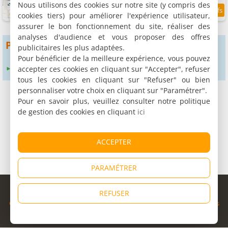
Nous utilisons des cookies sur notre site (y compris des
cookies tiers) pour améliorer l'expérience utilisateur,
9.9
5.6 km
/10
assurer le bon fonctionnement du site, réaliser des
analyses d'audience et vous proposer des offres
Pour obtenir plus de résultats
publicitaires les plus adaptées.
Pour bénéficier de la meilleure expérience, vous pouvez
accepter ces cookies en cliquant sur "Accepter", refuser
Élargir le rayon de recherche à :
24 km
tous les cookies en cliquant sur "Refuser" ou bien
personnaliser votre choix en cliquant sur "Paramétrer".
Pour en savoir plus, veuillez consulter notre politique
de gestion des cookies en cliquant
ici
ACCEPTER
PARAMÉTRER
© Copyright 1998 - 2026
REFUSER
Cybevasion
|
Mentions légales
|
Confidentialité
|
CGU
|
Informations
légales
|
Partenaires
|
Système d'alerte
|