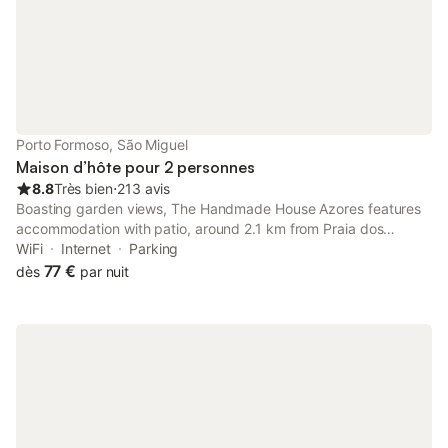
Porto Formoso, São Miguel
Maison d’hôte pour 2 personnes
8.8
Très bien
⋅
213 avis
Boasting garden views, The Handmade House Azores features
accommodation with patio, around 2.1 km from Praia dos
Moinhos. Among the facilities at this property are a shared
WiFi
Internet
Parking
kitchen and full-day security, along with free WiFi throughout
77 €
dès
par nuit
the property.