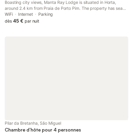
Boasting city views, Manta Ray Lodge is situated in Horta,
around 2.4 km from Praia de Porto Pim. The property has sea
and mountain views, and is 1.1 km from Praia da Conceição.
WiFi
Internet
Parking
45 €
dès
par nuit
Pilar da Bretanha, São Miguel
Chambre d’hôte pour 4 personnes