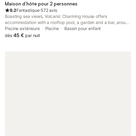
Maison d’hôte pour 2 personnes
9.2
Fantastique
⋅
572 avis
Boasting sea views, Volcanic Charming House offers
accommodation with a rooftop pool, a garden and a bar, around
600 metres from Praia do Monte Verde. The property has pool
Piscine extérieure
Piscine
Bassin pour enfant
and garden views, and is 18 km from Lagoa do Congro.
45 €
dès
par nuit