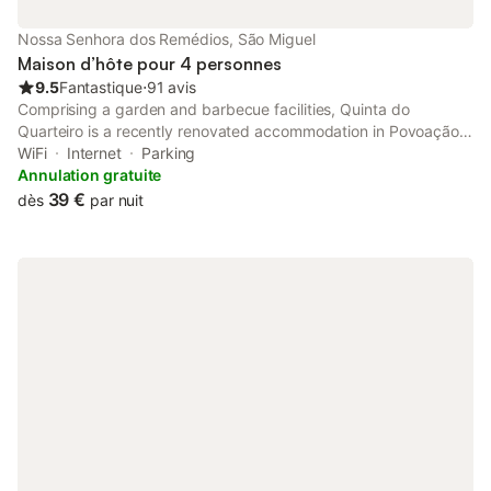
Nossa Senhora dos Remédios, São Miguel
Maison d’hôte pour 4 personnes
9.5
Fantastique
⋅
91 avis
Comprising a garden and barbecue facilities, Quinta do
Quarteiro is a recently renovated accommodation in Povoação
located close to Morro Beach. The air-conditioned
WiFi
Internet
Parking
accommodation is 15 km from Fumarolas.
Annulation gratuite
39 €
dès
par nuit