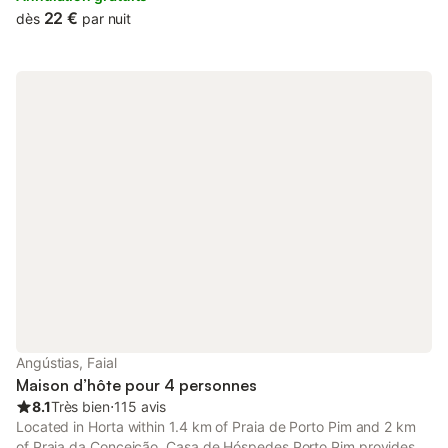
furniture.
22 €
dès
par nuit
Angústias, Faial
Maison d’hôte pour 4 personnes
8.1
Très bien
⋅
115 avis
Located in Horta within 1.4 km of Praia de Porto Pim and 2 km
of Praia da Conceição, Casa de Hóspedes Porto Pim provides