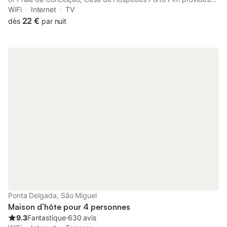
rooms with free WiFi. Outdoor furniture is available for guests to
WiFi
Internet
TV
relax or dine outside.
22 €
dès
par nuit
Ponta Delgada, São Miguel
Maison d’hôte pour 4 personnes
9.3
Fantastique
⋅
630 avis