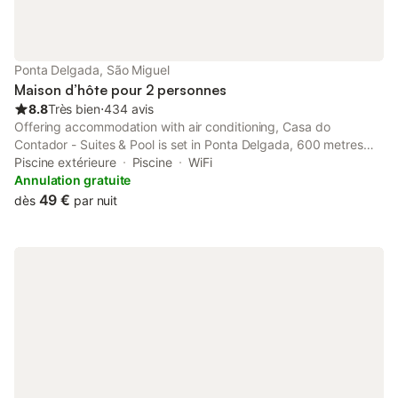
Ponta Delgada, São Miguel
Maison d’hôte pour 2 personnes
8.8
Très bien
⋅
434 avis
Offering accommodation with air conditioning, Casa do
Contador - Suites & Pool is set in Ponta Delgada, 600 metres
from Portas da Cidade. Santuario Nossa Senhora da Esperanca
Piscine extérieure
Piscine
WiFi
is 1.1 km away. Free WiFi is featured throughout the property.
Annulation gratuite
49 €
dès
par nuit