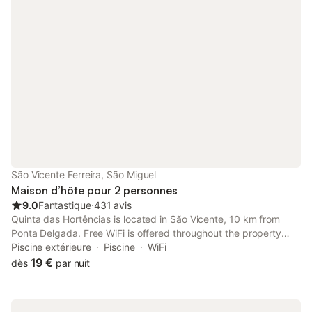
São Vicente Ferreira, São Miguel
Maison d’hôte pour 2 personnes
9.0
Fantastique
⋅
431 avis
Quinta das Hortências is located in São Vicente, 10 km from
Ponta Delgada. Free WiFi is offered throughout the property
and free private parking is available on site. Every room is
Piscine extérieure
Piscine
WiFi
equipped with a flat-screen TV.
19 €
dès
par nuit