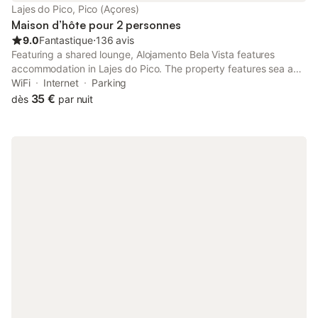
Lajes do Pico, Pico (Açores)
Maison d’hôte pour 2 personnes
9.0
Fantastique
⋅
136 avis
Featuring a shared lounge, Alojamento Bela Vista features
accommodation in Lajes do Pico. The property features sea and
mountain views. The guest house has family rooms and facilities
WiFi
Internet
Parking
for disabled guests.
35 €
dès
par nuit