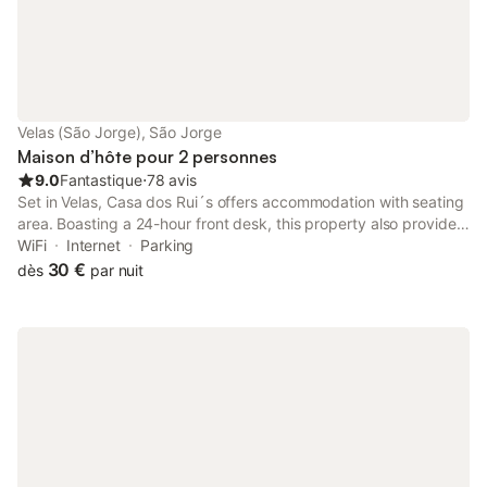
Velas (São Jorge), São Jorge
Maison d’hôte pour 2 personnes
9.0
Fantastique
⋅
78 avis
Set in Velas, Casa dos Rui´s offers accommodation with seating
area. Boasting a 24-hour front desk, this property also provides
guests with a picnic area. There is a sun terrace and guests can
WiFi
Internet
Parking
make use of free WiFi and free private parking.
30 €
dès
par nuit