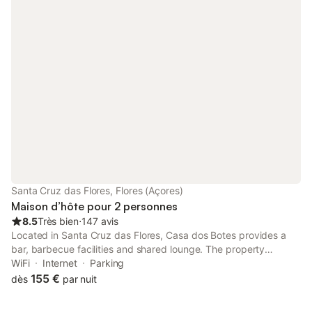
Santa Cruz das Flores, Flores (Açores)
Maison d’hôte pour 2 personnes
8.5
Très bien
⋅
147 avis
Located in Santa Cruz das Flores, Casa dos Botes provides a
bar, barbecue facilities and shared lounge. The property
features sea and mountain views. Featuring family rooms, this
WiFi
Internet
Parking
property also provides guests with a sun terrace.
155 €
dès
par nuit