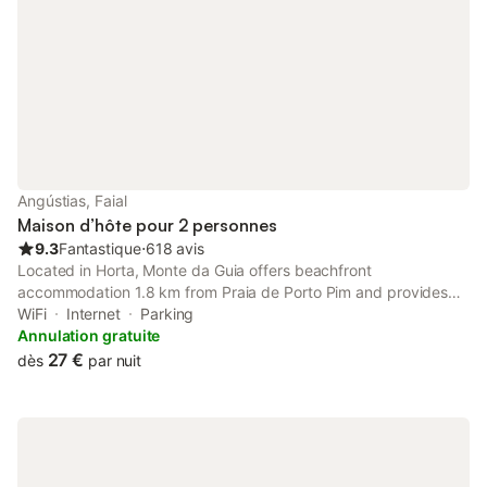
Angústias, Faial
Maison d’hôte pour 2 personnes
9.3
Fantastique
⋅
618 avis
Located in Horta, Monte da Guia offers beachfront
accommodation 1.8 km from Praia de Porto Pim and provides
various facilities, such as barbecue facilities and a shared
WiFi
Internet
Parking
lounge. The property has sea views. The guest house features
Annulation gratuite
family rooms.
27 €
dès
par nuit