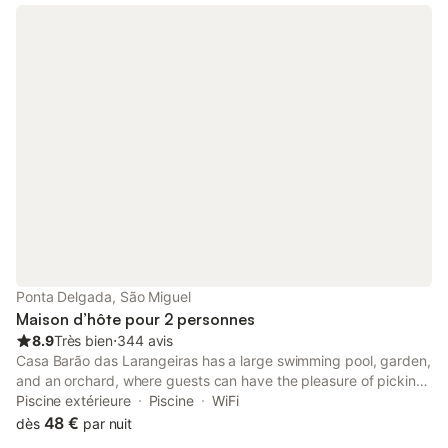
Ponta Delgada, São Miguel
Maison d’hôte pour 2 personnes
8.9
Très bien
⋅
344 avis
Casa Barão das Larangeiras has a large swimming pool, garden,
and an orchard, where guests can have the pleasure of picking
and tasting the fruit of the season.
Piscine extérieure
Piscine
WiFi
48 €
dès
par nuit