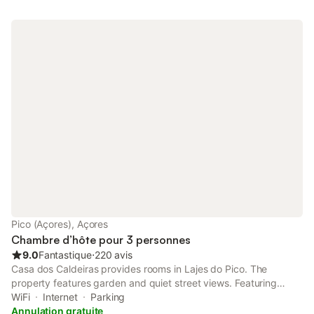
Pico (Açores), Açores
Chambre d’hôte pour 3 personnes
9.0
Fantastique
⋅
220 avis
Casa dos Caldeiras provides rooms in Lajes do Pico. The
property features garden and quiet street views. Featuring
family rooms, this property also provides guests with a picnic
WiFi
Internet
Parking
area. At the bed and breakfast, units come with a outdoor
Annulation gratuite