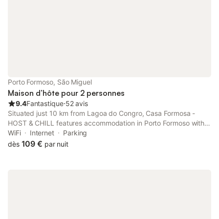
Porto Formoso, São Miguel
Maison d’hôte pour 2 personnes
9.4
Fantastique
⋅
52 avis
Situated just 10 km from Lagoa do Congro, Casa Formosa -
HOST & CHILL features accommodation in Porto Formoso with
access to a garden, a shared lounge, as well as a shared
WiFi
Internet
Parking
kitchen. The property has mountain and inner courtyard views,
109 €
dès
par nuit
and is 1.