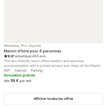
Madalena, Pico (Açores)
Maison d’hôte pour 4 personnes
9.0
Fantastique
⋅
400 avis
This eco-friendly resort offers modern and spacious
accommodation with a private terrace and views of the Atlantic
ocean.
WiFi
Internet
Parking
Annulation gratuite
59 €
dès
par nuit
Afficher toutes les offres