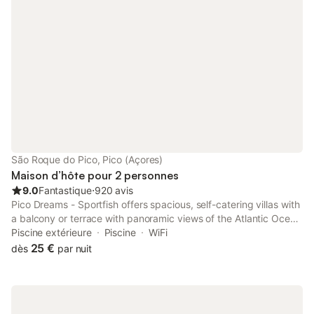
São Roque do Pico, Pico (Açores)
Maison d’hôte pour 2 personnes
9.0
Fantastique
⋅
920 avis
Pico Dreams - Sportfish offers spacious, self-catering villas with
a balcony or terrace with panoramic views of the Atlantic Ocean
and Pico Mountain. Guests can relax on the lounger or enjoy a
Piscine extérieure
Piscine
WiFi
dip in the swimming pool.
25 €
dès
par nuit