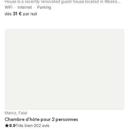
House is a recently renovated guest house located in Ribeira
Grande, 700 metres from Areal de Santa Barbara Beach. With
WiFi
Internet
Parking
inner courtyard views, this accommodation provides a balcony.
31 €
dès
par nuit
Matriz, Faial
Chambre d’hôte pour 2 personnes
8.9
Très bien
⋅
202 avis