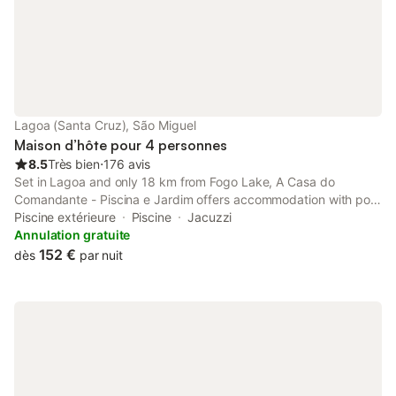
Lagoa (Santa Cruz), São Miguel
Maison d’hôte pour 4 personnes
8.5
Très bien
⋅
176 avis
Set in Lagoa and only 18 km from Fogo Lake, A Casa do
Comandante - Piscina e Jardim offers accommodation with pool
views, free WiFi and free private parking.
Piscine extérieure
Piscine
Jacuzzi
Annulation gratuite
152 €
dès
par nuit