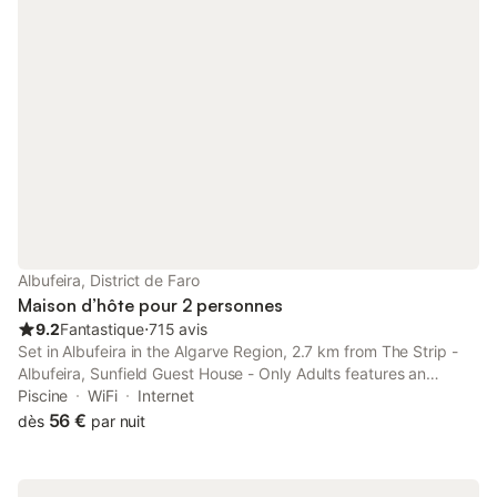
Albufeira, District de Faro
Maison d’hôte pour 2 personnes
9.2
Fantastique
⋅
715 avis
Set in Albufeira in the Algarve Region, 2.7 km from The Strip -
Albufeira, Sunfield Guest House - Only Adults features an
outdoor pool and a sun terrace. Free private parking is available
Piscine
WiFi
Internet
on site.
56 €
dès
par nuit