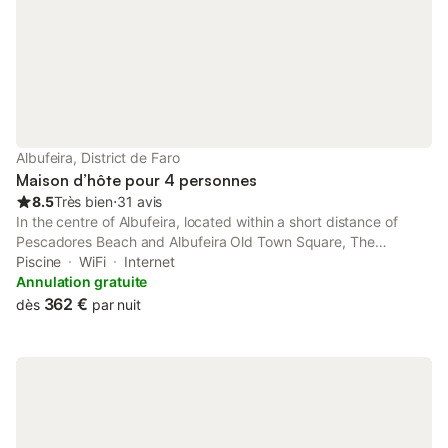
Albufeira, District de Faro
Maison d’hôte pour 4 personnes
8.5
Très bien
⋅
31 avis
In the centre of Albufeira, located within a short distance of
Pescadores Beach and Albufeira Old Town Square, The
Albufeira Concierge - Moinho Pool & Gardens offers free WiFi, air
Piscine
WiFi
Internet
conditioning and household amenities such as a microwave and
Annulation gratuite
coffee...
362 €
dès
par nuit