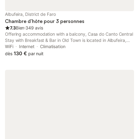
Albufeira, District de Faro
Chambre d’hôte pour 3 personnes
7.3
Bien
⋅
349 avis
Offering accommodation with a balcony, Casa do Canto Central
Stay with Breakfast & Bar in Old Town is located in Albufeira,
less than 10 minutes’ walking from Pescadores Beach. It offers
WiFi
Internet
Climatisation
free WiFi access, and some units provide sea views.
130 €
dès
par nuit