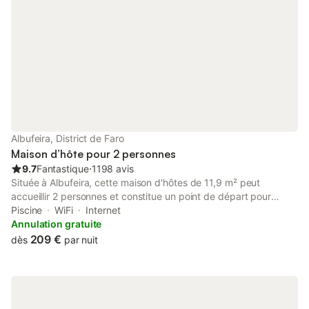
Albufeira, District de Faro
Maison d’hôte pour 2 personnes
9.7
Fantastique
⋅
1198 avis
Située à Albufeira, cette maison d'hôtes de 11,9 m² peut
accueillir 2 personnes et constitue un point de départ pour
explorer la région côtière. La propriété comprend une chambre
Piscine
WiFi
Internet
avec un lit king-size et une salle de bains privée, offrant un
Annulation gratuite
agencement fonctionnel pour votre séjour. À l'intérieur, vous
209 €
dès
par nuit
trouverez la climatisation, le chauffage, une télévision à écran
plat avec chaînes satellite et une cuisine commune pour
préparer vos repas. La maison d'hôtes propose également un
salon commun, le Wi-Fi et une bagagerie. Des équipements
pratiques tels qu'un fer à repasser et un sèche-cheveux sont