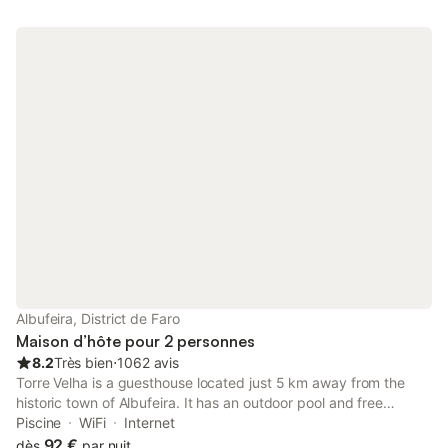
Albufeira, District de Faro
Maison d’hôte pour 2 personnes
8.2
Très bien
⋅
1062 avis
Torre Velha is a guesthouse located just 5 km away from the
historic town of Albufeira. It has an outdoor pool and free
parking is available on site. Satellite TV and a balcony are
Piscine
WiFi
Internet
offered in all rooms and some feature sea views.
92 €
dès
par nuit