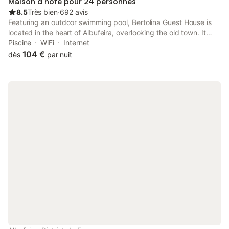
Maison d’hôte pour 24 personnes
8.5
Très bien
⋅
692 avis
Featuring an outdoor swimming pool, Bertolina Guest House is
located in the heart of Albufeira, overlooking the old town. It
offers free WiFi access in public areas.
Piscine
WiFi
Internet
104 €
dès
par nuit