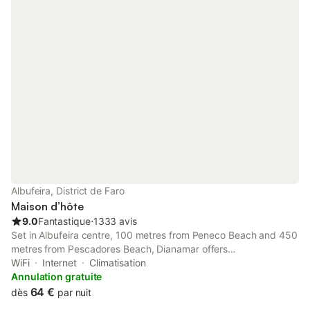
Albufeira, District de Faro
Maison d’hôte
9.0
Fantastique
⋅
1333 avis
Set in Albufeira centre, 100 metres from Peneco Beach and 450
metres from Pescadores Beach, Dianamar offers
accommodation with free WiFi and a balcony. There is a private
WiFi
Internet
Climatisation
bathroom with shower and a hairdryer in each unit, along with
Annulation gratuite
free toiletries.
64 €
dès
par nuit