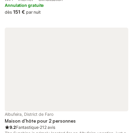
grass area and there is free Wi-Fi and parking.
Annulation gratuite
151 €
dès
par nuit
Albufeira, District de Faro
Maison d’hôte pour 2 personnes
9.2
Fantastique
⋅
212 avis