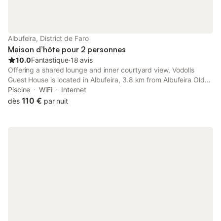
Albufeira, District de Faro
Maison d’hôte pour 2 personnes
10.0
Fantastique
⋅
18 avis
Offering a shared lounge and inner courtyard view, Vodolls
Guest House is located in Albufeira, 3.8 km from Albufeira Old
Town Square and 5.4 km from Albufeira Marina.
Piscine
WiFi
Internet
110 €
dès
par nuit