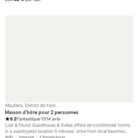
Albufeira, District de Faro
Maison d’hôte pour 2 personnes
9.2
Fantastique
⋅
1014 avis
Lost & Found Guesthouse & Suites offers air-conditioned rooms
in a countryside location 5 minutes’ drive from local beaches
and Albufeira. Accommodation surrounds a sun terrace with
WiFi
Internet
Climatisation