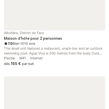
Albufeira, District de Faro
Maison d’hôte pour 2 personnes
7.0
Bien
⋅
1010 avis
This small unit features a restaurant, snack-bar and an outdoor
swimming pool. Agua Viva is 500 metres from the lively Oura
Strip and 200 metres from Aveiros Beach.
Piscine
WiFi
Internet
155 €
dès
par nuit