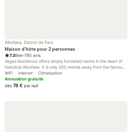
Albufeira, District de Faro
Maison d’hôte pour 2 personnes
7.3
Bien
⋅
785 avis
Vegas Residence offers simply furnished rooms in the heart of
historical Albufeira. It is only 200 metres away from the famous
Fisherman’s Beach, and close to bars and restaurants.
WiFi
Internet
Climatisation
Annulation gratuite
78 €
dès
par nuit