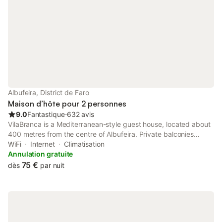
Albufeira, District de Faro
Maison d’hôte pour 2 personnes
9.0
Fantastique
⋅
632 avis
VilaBranca is a Mediterranean-style guest house, located about
400 metres from the centre of Albufeira. Private balconies
feature in the rooms. Set in a quiet area, VilaBranca is just 200
WiFi
Internet
Climatisation
metres from Peneco Beach and 800 metres from Fishermen’s...
Annulation gratuite
75 €
dès
par nuit