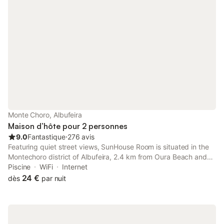
Monte Choro, Albufeira
Maison d’hôte pour 2 personnes
9.0
Fantastique
⋅
276 avis
Featuring quiet street views, SunHouse Room is situated in the
Montechoro district of Albufeira, 2.4 km from Oura Beach and
4.3 km from Albufeira Old Town Square. With inner courtyard
Piscine
WiFi
Internet
views, this accommodation offers a patio and a swimming pool.
24 €
dès
par nuit