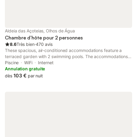
Aldeia das Açoteias, Olhos de Água
Chambre d’hôte pour 2 personnes
8.6
Très bien
⋅
470 avis
These spacious, air-conditioned accommodations feature a
terraced garden with 2 swimming pools. The accommodations
are surrounded by shops, including a supermarket, a
Piscine
WiFi
Internet
hairdresser, and a car rental office.
Annulation gratuite
103 €
dès
par nuit