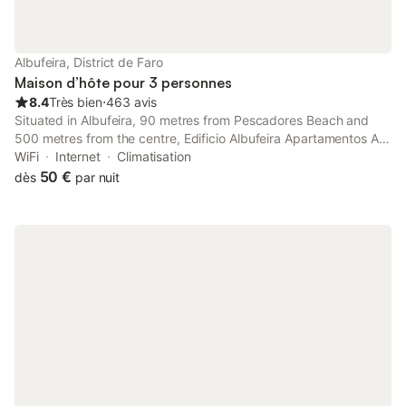
Albufeira, District de Faro
Maison d’hôte pour 3 personnes
8.4
Très bien
⋅
463 avis
Situated in Albufeira, 90 metres from Pescadores Beach and
500 metres from the centre, Edificio Albufeira Apartamentos A.
Local - Albuturismo Lda features air-conditioned
WiFi
Internet
Climatisation
accommodation with free WiFi, and a shared lounge.
50 €
dès
par nuit