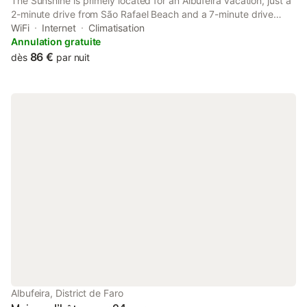
The Sunshine is primely located for an Albufeira vacation, just a
2-minute drive from São Rafael Beach and a 7-minute drive
from Galé Beach. The property includes a green garden and an
WiFi
Internet
Climatisation
outdoor swimming pool.
Annulation gratuite
86 €
dès
par nuit
Albufeira, District de Faro