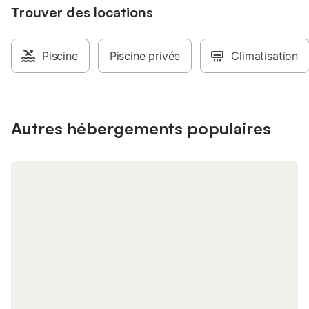
Trouver des locations
un lave-linge et le Wi
l'espace. Un coin rep
sont fournis, et la pr
d'une armoire et d'un 
Piscine
Piscine privée
Climatisation
l'extérieur, vous trou
terrasse et une terr
avec du mobilier de j
repas. La propriété o
jardin et comprend u
Autres hébergements populaires
ainsi qu'un stationne
animaux ne sont pas
l'établissement est n
événements ne sont p
L'appartement est si
plage et à 900 m du c
commodités locales, 
Balaia Golf Village, 
avec divers restauran
moins de 1 km.