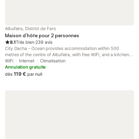
Albufeira, District de Faro
Maison d’hôte pour 2 personnes
8.1
Très bien
⋅
239 avis
City Dacha - Ocean provides accommodation within 500
metres of the centre of Albufeira, with free WiFi, and a kitchen
with an oven, a microwave and a toaster.
WiFi
Internet
Climatisation
Annulation gratuite
119 €
dès
par nuit