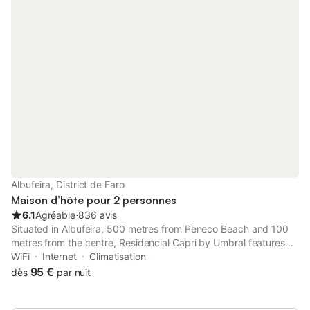
Albufeira, District de Faro
Maison d’hôte pour 2 personnes
6.1
Agréable
⋅
836 avis
Situated in Albufeira, 500 metres from Peneco Beach and 100
metres from the centre, Residencial Capri by Umbral features
air-conditioned accommodation with free WiFi, and a shared
WiFi
Internet
Climatisation
lounge. The property is around 2.9 km from Albufeira Marina, 7.
95 €
dès
par nuit