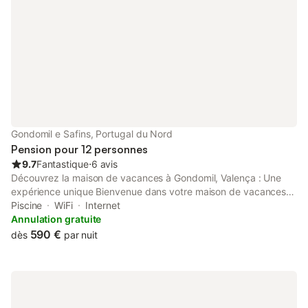
Gondomil e Safins, Portugal du Nord
Pension pour 12 personnes
9.7
Fantastique
⋅
6 avis
Découvrez la maison de vacances à Gondomil, Valença : Une
expérience unique Bienvenue dans votre maison de vacances
idéale, située dans le cadre idyllique de Gondomil, dans la
Piscine
WiFi
Internet
municipalité de Valença. Ce refuge enchanteur offre une
Annulation gratuite
escapade relaxante pour 12 personnes, avec une combinaison
590 €
dès
par nuit
irrésistible d'équipements de luxe et de paysages naturels
époustouflants. Hébergement douillet:La maison de vacances
de Gondomil a été conçue pour offrir confort et espace aux
grands groupes ou aux familles souhaitant profiter de moments
privilégiés ensemble. Pouvant accueillir jusqu'à 12 personnes,