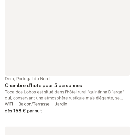
Dem, Portugal du Nord
Chambre d’hôte pour 3 personnes
Toca dos Lobos est situé dans l'hôtel rural "quintinha D`arga"
qui, conservant une atmosphère rustique mais élégante, se
trouve à 20 minutes en voiture de Ponte de Lima (le plus vieux
WiFi
Balcon/Terrasse
Jardin
village du Portugal) et à 15 minutes en voiture de la frontière
158 €
dès
par nuit
espagnole. Il dispose d'une piscine extérieure et l'équitation est
possible moyennant des frais supplémentaires. Le Toca dos
Lobos dispose d'une salle de bains privative et offre une vue sur
la piscine, le jardin et la montagne. Une connexion Wi-Fi est