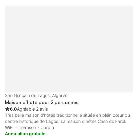
double et un accès à la salle de bain commune. Pour cuisiner, il
y a une cuisine commune. L'appartement dispose du WIFI et de
la télévision. Très agréable pour vos vacances, à proximité des
supérettes et des axes principaux de la ville, avec des
restaurants et des cafés tout près. Le stationnement dans la rue
est gratuit mais limité selon la disponibilité.
São Gonçalo de Lagos, Algarve
Maison d’hôte pour 2 personnes
6.0
Agréable
⋅
2 avis
Très belle maison d'hôtes traditionnelle située en plein cœur du
centre historique de Lagos. La maison d'hôtes Casa do Farol
dispose d'un joli patio commun, ainsi que d'une cuisine et de
WiFi
Terrasse
Jardin
salles de bains partagées. La chambre est une chambre privée
Annulation gratuite