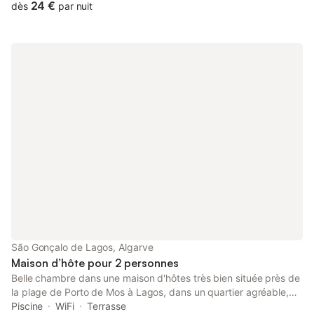
avec un lit double et la salle de bain commune est équipée
24 €
dès
par nuit
d'une douche à l'italienne. Pour cuisiner, il y a une cuisine
commune et un patio pour profiter du merveilleux climat de
l'Algarve. Emplacement idéal pour vos vacances, profitant du
soleil et de la tranquillité de ce lieu central, avec la plage de
Batata à seulement 2 minutes à pied, et le centre historique
avec ses bars, restaurants et cafés à proximité.
São Gonçalo de Lagos, Algarve
Maison d’hôte pour 2 personnes
Belle chambre dans une maison d'hôtes très bien située près de
la plage de Porto de Mos à Lagos, dans un quartier agréable,
proche des services, des restaurants et à seulement 5 minutes
Piscine
WiFi
Terrasse