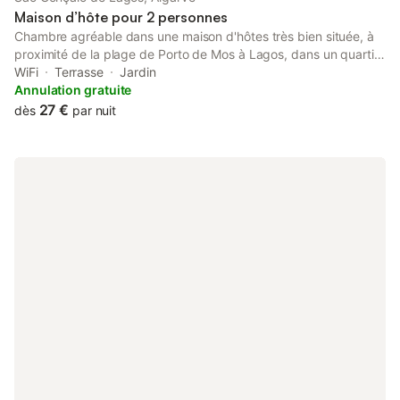
Maison d’hôte pour 2 personnes
Chambre agréable dans une maison d'hôtes très bien située, à
proximité de la plage de Porto de Mos à Lagos, dans un quartier
plaisant, proche des services, des restaurants et à seulement 5
WiFi
Terrasse
Jardin
minutes de plusieurs plages ! La chambre se trouve au premier
Annulation gratuite
étage et dispose d'un lit double, ainsi que d'un petit balcon
27 €
dès
par nuit
privé. Les espaces communs comprennent : une salle de bain
partagée, un salon et une cuisine commune. Emplacement idéal
pour vos vacances, profitez du soleil et de la tranquillité en plein
cœur de la ville, avec les plages de Dona Ana, Porto de Mos et
Ponta da Piedade à seulement 5 minutes !