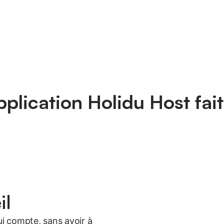
pplication Holidu Host fai
il
ui compte, sans avoir à