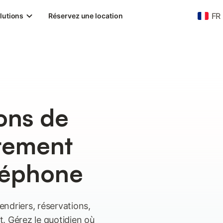
FR
lutions
Réservez une location
ons de
tement
éléphone
lendriers, réservations,
. Gérez le quotidien où