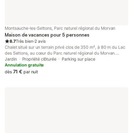
Montsauche-les-Settons, Parc naturel régional du Morvan
Maison de vacances pour 5 personnes
8.7
Très bien
⋅
2 avis
Chalet situé sur un terrain privé clos de 350 m², à 80 m du Lac
des Settons, au cœur du Parc naturel régional du Morvan.
Capacité 5 personnes : 1 chambre double, mezzanine avec 1 lit
Jardin
Propriété clôturée
Parking sur place
double et 1 lit simple. Équipements complets : vaisselle,
Annulation gratuite
réfrigérateur, congélateur, lave-linge, aspirateur, télévision,
71 €
dès
par nuit
barbecue, salon de jardin et chaises longues. À deux pas du lac,
profitez de la pêche, de la baignade et des activités nautiques.
Les forêts du Morvan offrent de magnifiques randonnées et des
sorties cueillette de champignons. À proximité : Autun, Bibracte,
Mont Beuvray et Saulieu. À noter : le linge de lit, le linge de
toilette et les torchons ne sont pas fournis. Une taxe de
chauffage s'applique du 15 octobre au 15 avril, disponible pour
un supplément. Le ménage est à effectuer par les locataires
avant le départ. Les animaux sont strictement interdits.