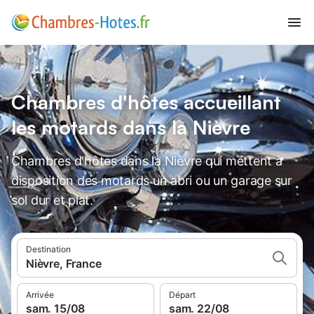
Chambres d'hôtes accueillant
les motards dans la Nièvre
Chambres d'hôtes dans la Nièvre qui mettent à
disposition des motards un abri ou un garage sur
sol dur et plat.
Destination
Nièvre, France
Arrivée
Départ
sam. 15/08
sam. 22/08