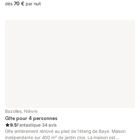
permettrons de profiter de l’extérieur.
70 €
dès
par nuit
Bazolles, Nièvre
Gîte pour 4 personnes
9.5
Fantastique
⋅
34 avis
Gîte entièrement rénové au pied de l'étang de Baye. Maison
indépendante sur 400 m² de jardin clos. La maison est