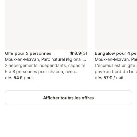
Gîte pour 6 personnes
8.9
(
3
)
Bungalow pour 4 pe
Moux-en-Morvan, Parc naturel régional du Morvan
Moux-en-Morvan, Parc
2 hébergements indépendants, capacité
L'écureuil est un gîte 
6 à 8 personnes pour chacun, avec
privé au bord du lac
entrées séparées. Séjour avec canapé
dès
54 €
/
nuit
coeur du parc naturel
dès
57 €
/
nuit
convertible ou clic clac, coin cuisine
Morvan. Avec un acc
(Plaque cuisson, four électrique, lave
du lac de la plage et 
vaisselle, micro-ondes, lave linge/sèche
des chemins de rando
Afficher toutes les offres
linge, électroménager divers, cafetière,
rive gauche du lac d
Sanséo et TV). Chambre 2 lits
havre de paix sur un t
superposés en 90. SDB cabine de
Contactez -nous:
douche lavabo, WC et meuble de
escapadeenmorvan@o
rangement. A L’ETAGE 2 chambres dont
0676830323. "L'écure
l'une avec 2 lits 80X200 et l'autre lit en
Connectez-vous et économisez
home bardé en dougl
Se connecter