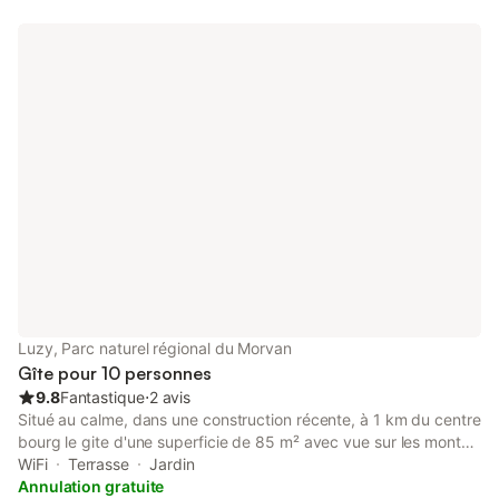
km. Vous êtes aux portes du Morvan, avec ses lacs et paysages
magnifiques. Nous vous proposons les draps 10 € et serviettes
de toilettes 6 € Petit déjeuner 10 €
Luzy, Parc naturel régional du Morvan
Gîte pour 10 personnes
9.8
Fantastique
⋅
2 avis
Situé au calme, dans une construction récente, à 1 km du centre
bourg le gite d'une superficie de 85 m² avec vue sur les monts
du Morvan vous attend. Une terrasse couverte de 35 m² un
WiFi
Terrasse
Jardin
terrain de 3500 m² une cabane pour les petits vous
Annulation gratuite