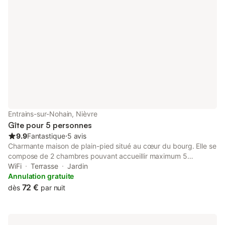
salon de jardin, barbecue, jeux pour enfants … En hiver un
supplément de 7 €/nuit pour le chauffage.
Entrains-sur-Nohain, Nièvre
Gîte pour 5 personnes
9.9
Fantastique
⋅
5 avis
Charmante maison de plain-pied situé au cœur du bourg. Elle se
compose de 2 chambres pouvant accueillir maximum 5
personnes. Son jardin clos est composé d'un salon de jardin,
WiFi
Terrasse
Jardin
d'un barbecue, d'une table de ping-pong et d'un terrain de
Annulation gratuite
pétanque. Draps et linges de toilette inclus dans le tarif.
72 €
dès
par nuit
Conditions d’annulation : - Pour bénéficier d'un remboursement
intégral, le voyageur doit annuler au moins 14 jours avant la
date d'arrivée figurant sur ce contrat. Excepter pour raison