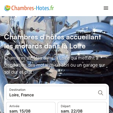
Chambres d'hôtes accueillant
les motards dans la Loire
Chambres d'hôtes dans la Loire qui mettent à
disposition des motards un abri ou un garage sur
sol dur et plat.
Destination
Loire, France
Arrivée
Départ
sam. 15/08
sam. 22/08