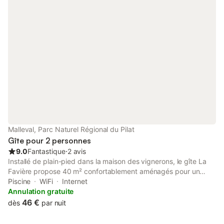
Malleval, Parc Naturel Régional du Pilat
Gîte pour 2 personnes
9.0
Fantastique
⋅
2 avis
Installé de plain-pied dans la maison des vignerons, le gîte La
Favière propose 40 m² confortablement aménagés pour un
séjour à deux. Cette location de vacances se compose d'un
Piscine
WiFi
Internet
espace de vie lumineux réunissant séjour et coin cuisine équipé,
Annulation gratuite
d'une salle d'eau avec douche et WC ainsi que d'une vaste
46 €
dès
par nuit
chambre dotée d'un lit double de 140 cm et d'un espace
bureau. La chambre offre une agréable vue sur les vignobles