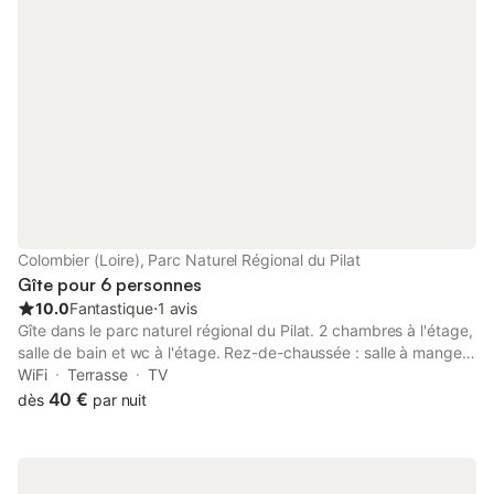
€ par lit Fourniture du linge de toilette : 3 à 6 € par personne
Forfait chauffage de la piscine selon la saison et selon la
température naturelle de l'eau. Remboursement complet en cas
de fermeture administrative
Colombier (Loire), Parc Naturel Régional du Pilat
Gîte pour 6 personnes
10.0
Fantastique
⋅
1 avis
Gîte dans le parc naturel régional du Pilat. 2 chambres à l'étage,
salle de bain et wc à l'étage. Rez-de-chaussée : salle à manger,
coin salon, cuisine, wc Terrasse 20 m² avec beau panorama.
WiFi
Terrasse
TV
terrain de pétanque (boules de pétanques a disposition)
40 €
dès
par nuit
Possibilité location de draps. parcours a pied balisés au départ
du gite Possibilité location de draps.