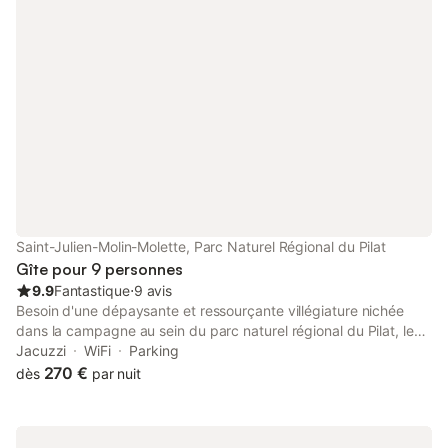
multiples balades, nature préservée à observer, visite de la
ferme et des différents animaux … Location de drap 10 € par lit
Chien et chat 5€ par nuits et par animal
Saint-Julien-Molin-Molette, Parc Naturel Régional du Pilat
Gîte pour 9 personnes
9.9
Fantastique
⋅
9 avis
Besoin d'une dépaysante et ressourçante villégiature nichée
dans la campagne au sein du parc naturel régional du Pilat, le
gîte Angie est l'adresse idéale pour un séjour entre amis ou en
Jacuzzi
WiFi
Parking
famille Surplombant le hameau de Saint-Julien-Molin-Molette,
270 €
dès
par nuit
vous serez charmé par le calme de la nature environnante
Découvrez cette authentique ferme en pierres, soigneusement
restaurée par les propriétaires Le gîte Angie se décompose en :