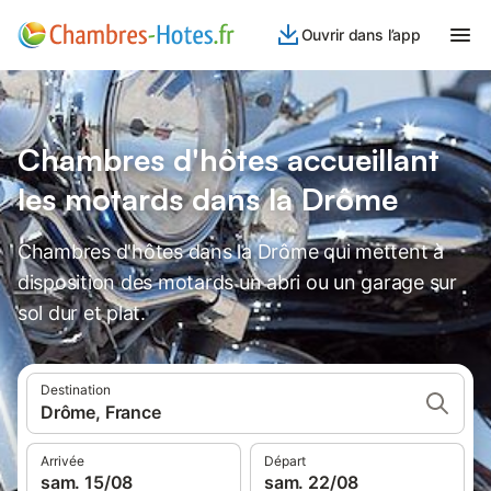
Ouvrir dans l’app
Chambres d'hôtes accueillant
les motards dans la Drôme
Chambres d'hôtes dans la Drôme qui mettent à
disposition des motards un abri ou un garage sur
sol dur et plat.
Destination
Drôme, France
Arrivée
Départ
sam. 15/08
sam. 22/08