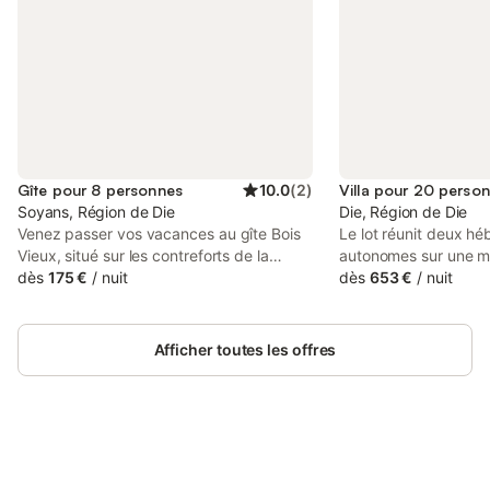
Gîte pour 8 personnes
10.0
(
2
)
Villa pour 20 perso
Soyans, Région de Die
Die, Région de Die
Venez passer vos vacances au gîte Bois
Le lot réunit deux h
Vieux, situé sur les contreforts de la
autonomes sur une m
vallée de la Drôme au pied du
dès
175 €
/
nuit
gîte principal pouvant
dès
653 €
/
nuit
gigantesque rocher de Roche Colombe.
personnes et un anc
Cette grande ferme restaurée vous fera
vigne rénové en mini-
profiter de grands espaces et de sa
personnes. Chacun d
Afficher toutes les offres
piscine avec vue. En venant séjourner
propre accès et de s
dans notre charmant gîte vous profiterez
tout en restant proche
d'une terrasse vue 360 sur Roche
bâtiment principal, r
Colombe et la vallée de la Drôme... Vous
matériaux essentiell
pourrez y partager de bons moments
naturels — terre, pail
grâce au salon de jardin, au barbecue...
Connectez-vous et économisez
s’organise autour d’
Se connecter