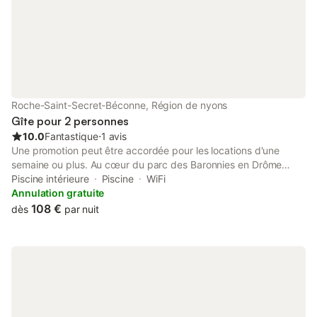
Roche-Saint-Secret-Béconne, Région de nyons
Gîte pour 2 personnes
10.0
Fantastique
⋅
1 avis
Une promotion peut être accordée pour les locations d'une
semaine ou plus. Au cœur du parc des Baronnies en Drôme
provençale . A Roche Saint Secret (10 minutes de Grignan,
Piscine intérieure
Piscine
WiFi
Dieulefit et Nyons). Adorable gîte climatisé pour 2 personnes.
Annulation gratuite
Avec piscine intérieure chauffée et rivière à 30 mètres . Séjour
108 €
dès
par nuit
climatisé TV- Internet avec coin cuisine ,1 chambre double
climatisée avec SDB , 1 bureau ou chambre d'appoint, 1 WC
séparé, jardinet et parking. Une rivière se trouve à 30 m du gîte.
A proximité de tous les commerces et marchés locaux. Location
par 2 nuits minimum. Séjour au calme garanti. Location draps et
serviettes de bain en supplément (25€/par séjour)