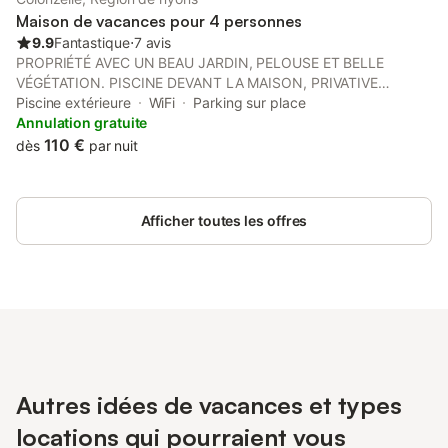
Maison de vacances pour 4 personnes
9.9
Fantastique
⋅
7 avis
PROPRIÉTÉ AVEC UN BEAU JARDIN, PELOUSE ET BELLE
VÉGÉTATION. PISCINE DEVANT LA MAISON, PRIVATIVE
SEULEMENT POUR VOTRE PLAISIR. TOUT A ÉTÉ PENSÉ PAR
Piscine extérieure
WiFi
Parking sur place
LES PROPRIÉTAIRES POUR QUE CETTE MAISON SOIT TRÈS
Annulation gratuite
AGRÉABLE ET CONFORTABLE. MAISON DE CARACTÈRE EN
110 €
dès
par nuit
BLOC DE PIERRE STYLE PROVENÇAL CONSTRUITE AVEC
BEAUCOUP DE GOÛT. TOUT CONFORT, FINITIONS SOIGNÉES,
BELLE DÉCORATION, PISCINE PRIVATIVE, INTERNET,
Afficher toutes les offres
CLIMATISATION, ETC. SURFACE 100 M², TRÈS CONFORTABLE
POUR 4 PERSONNES MAXIMUM. UN TRÈS BEAU JARDIN AVEC
DE BEAUX VÉGÉTAUX. TERRASSE OMBRAGÉE, BARBECUE.
PISCINE PRIVATIVE SEULEMENT POUR VOTRE PLAISIR. La
maison devra être rendue dans le même état de propreté que le
jour de votre arrivée, sinon un service de ménage de fin de
séjour est possible moyennant un supplément. Possibilité de
location du linge de maison sur demande.
Autres idées de vacances et types
locations qui pourraient vous