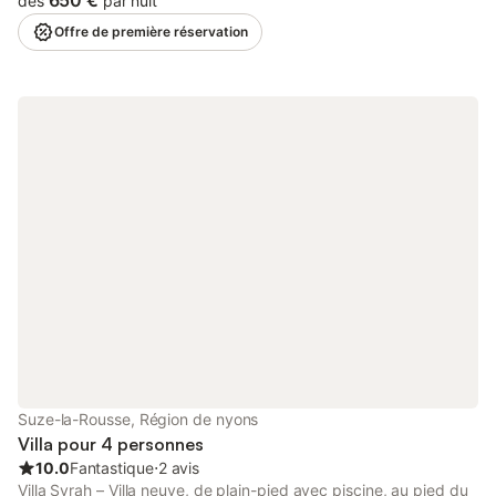
650 €
dès
par nuit
avec une grande salle mise à disposition, dans cette magnifique
Offre de première réservation
maison en pierres, située au milieu d'une propriété de 80
hectares, à 2 km du village médiéval de Bordeaux, en Drôme
provençale. Le gîte dispose de 6 chambres, 5 salles de bain, 5
WC, une cuisine équipée, un coin repas, un salon avec TV, un
grand jardin privé avec une table de ping-pong, une grande
terrasse couverte avec barbecue à gaz, une grande table, un
billard, et un grand spa de 16 places. Les chambres sont
équipées de salle de bain et de WC, avec des configurations
doubles et quadruples (1 grand lit et 2 lits superposés). Le
terrain de pétanque est juste à côté, ainsi que la piscine (8 x 16
m) et ses terrasses. Un grand jacuzzi de 16 places est
accessible directement depuis le salon ou le jardin. Profitez de
la piscine, du billard, du terrain de pétanque, de la table de
ping-pong, d'un accès WiFi, de nombreux jeux de société, ainsi
que d'une console de jeu. Possibilité de plats cuisinés sur
commande. De nombreuses activités sont proposées tout
autour : escalade, randonnées, canoë-kayak, parapente, ai
Suze-la-Rousse, Région de nyons
Villa pour 4 personnes
10.0
Fantastique
⋅
2 avis
Villa Syrah – Villa neuve, de plain-pied avec piscine, au pied du