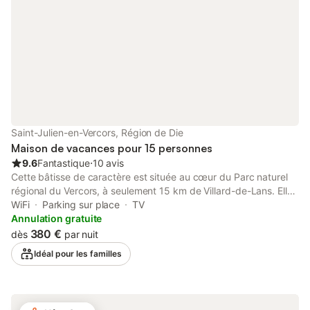
Saint-Julien-en-Vercors, Région de Die
Maison de vacances pour 15 personnes
9.6
Fantastique
⋅
10 avis
Cette bâtisse de caractère est située au cœur du Parc naturel
régional du Vercors, à seulement 15 km de Villard-de-Lans. Elle
propose un accès direct à de superbes randonnées. Située à
WiFi
Parking sur place
TV
Saint-Julien-en-Vercors, la maison de vacances Gîte Le
Annulation gratuite
Chalimont vous accueille dans un espace de 180 m² pouvant
380 €
dès
par nuit
héberger jusqu'à 15 personnes. Vous disposerez de 7
Idéal pour les familles
chambres, 2 salles de bain et d'une cuisine bien équipée pour
préparer vos repas pendant le séjour. Les équipements
comprennent le Wi-Fi, une télévision et un lit bébé pour les
familles voyageant avec de jeunes enfants. Profitez du jardin