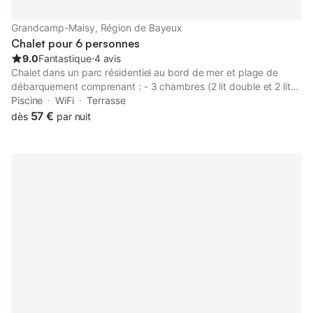
END (2 nuits minimum)
Grandcamp-Maisy, Région de Bayeux
Chalet pour 6 personnes
9.0
Fantastique
⋅
4 avis
Chalet dans un parc résidentiel au bord de mer et plage de
débarquement comprenant : - 3 chambres (2 lit double et 2 lits
d'1 personne dans la seconde chambre) - 1 cuisine aménagée -
Piscine
WiFi
Terrasse
1 salon avec canapé - 1 terrasse avec salon de jardin-couverte -
57 €
dès
par nuit
TV dans le salon et dans chaque chambre - Barbecue lave
vaisselle, machine à laver, micron onde et four Chalet dans un
parc sécurisé (gardien) avec piscine chauffée et couverte
(ouverture de Pâques à fin octobre) - pataugeoire pour enfants.
Centre-ville (commerces) à 400m