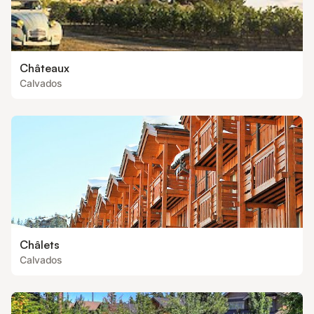
Châteaux
Calvados
Châlets
Calvados