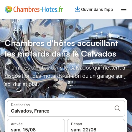
Ouvrir dans l’app
Chambres d'hôtes accueillant
les motards dans le Calvados
Chambres d'hôtes dans le Calvados qui mettent à
disposition des motards un abri ou un garage sur
sol dur et plat.
Destination
Calvados, France
Arrivée
Départ
sam. 15/08
sam. 22/08