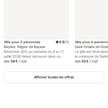
Gîte pour 2 personnes
9.8
(
1
)
Gîte pour 6 personn
Bayeux, Région de Bayeux
Saint-Ortaire-en-Soul
Réduction 20% sur semaine du 4 au 11
Le gîte est situé dans
juillet 2026 Venez découvrir dans ce
la commune de Saint
beau pays du Bessin en Normandie,
dès
59 €
/
nuit
pouvant accueillir 6 
dès
43 €
/
nuit
notre magnifique gîte en ville : « LES
adapté pour personne
TEINTURIERS ». Cette maison
Bonne situation géo
indépendante de type Loft est
de découvrir la Norm
Afficher toutes les offres
exceptionnellement située au cœur du
la Bretagne. Maison i
centre historique de la ville de Bayeux,
calme, terrasse, salon
bien en retrait de la rue, proche des rues
barbecue, transats, p
piétonnes et de tous commerces, des
jardin Au rez-de-chau
restaurants, des musées et des pistes
cuisine bien équipée
cyclables. Cette maison cosy et de tout
Connectez-vous et économisez
four, plaques cuisson
Se connecter