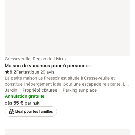
Cresseveuille, Région de Lisieux
Maison de vacances pour 6 personnes
9.2
Fantastique
⋅
29 avis
La petite maison Le Pressoir est située à Cresseveuille et
constitue l'hébergement idéal pour une escapade relaxante. La
propriété de 95 m² se compose d'un salon, d'une cuisine bien
Jardin
Propriété clôturée
Parking sur place
équipée, de 3 chambres et de 2 salles de bain et peut donc
Annulation gratuite
accueillir six personnes. Les équipements supplémentaires
55 €
dès
par nuit
comprennent une télévision, une machine à laver, un séchoir
Idéal pour les familles
ainsi que des livres et jouets pour enfants. En outre, une table
de ping-pong est disponible dans la propriété. Un lit bébé et
une chaise haute sont également disponibles. Votre espace
extérieur privé comprend un jardin et un barbecue. 2 places de