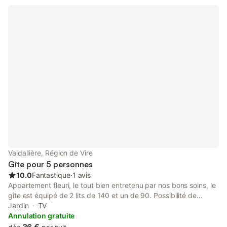
Valdallière, Région de Vire
Gîte pour 5 personnes
10.0
Fantastique
⋅
1 avis
Appartement fleuri, le tout bien entretenu par nos bons soins, le
gîte est équipé de 2 lits de 140 et un de 90. Possibilité de
prendre les repas sur le balcon, tables et chaises à disposition.
Jardin
TV
L'autre partie de la maison est un logement de location
Annulation gratuite
saisonnière. Les deux parties sont complètement