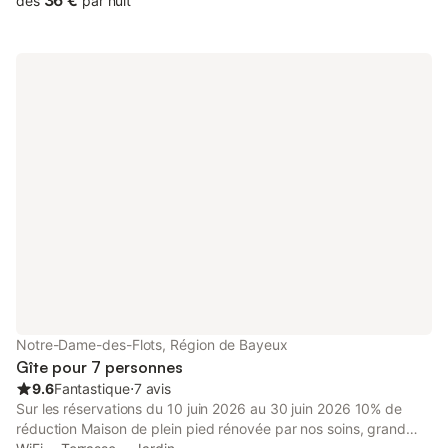
36 €
dès
par nuit
indépendantes l'une de l'autre. Chaque logement possède son
entrée. Les draps ne sont pas compris Caution animal : 100 €
prix pour 1 semaine, 2 pers 250 €, 3 pers 290 €, 4 pers 310 €
Notre-Dame-des-Flots, Région de Bayeux
Gîte pour 7 personnes
9.6
Fantastique
⋅
7 avis
Sur les réservations du 10 juin 2026 au 30 juin 2026 10% de
réduction Maison de plein pied rénovée par nos soins, grand