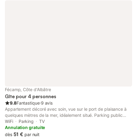
Fécamp, Côte d'Albâtre
Gîte pour 4 personnes
9.8
Fantastique
⋅
9 avis
Appartement décoré avec soin, vue sur le port de plaisance à
quelques mètres de la mer, idéalement situé. Parking public
gratuit autour du gîte. TV écran plat. Wifi gratuite. Hôte depuis
WiFi
Parking
TV
14 ans, capacités 4 personnes. À 100 m de la plage et des
Annulation gratuite
commerces. Jeux sur le bord de mer, skate-park, casino
51 €
dès
par nuit