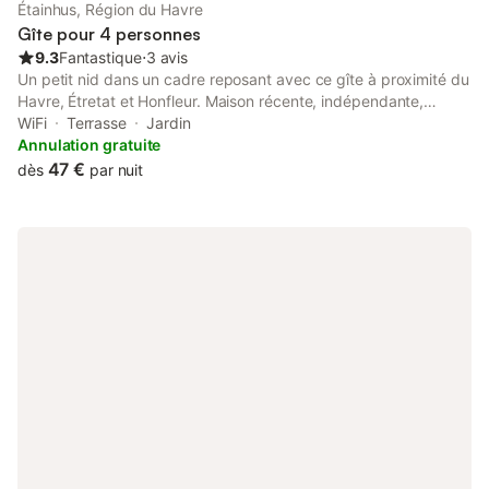
Étainhus, Région du Havre
Gîte pour 4 personnes
9.3
Fantastique
⋅
3 avis
Un petit nid dans un cadre reposant avec ce gîte à proximité du
Havre, Étretat et Honfleur. Maison récente, indépendante,
entourée d'un jardin fleuri clos, barbecue, portique, terrasse,
WiFi
Terrasse
Jardin
véranda. Plain-pied : séjour-cuisine, véranda (lave-vaisselle,
Annulation gratuite
micro-ondes), TV. 1 chambre (1 lit 2 personnes), 1 chambre (2
47 €
dès
par nuit
lits 1 personne), salle d'eau, lave-linge, WC. Chauffage
électrique. Lits faits à l'arrivée. Accès Internet (WiFi).
Draps(couettes) inclus suivant le nombre de personnes Charges
non incluses Taxe de séjour au 1er janvier 2026 1€87/pers/jour
seulement 1 chien 5€ par jour