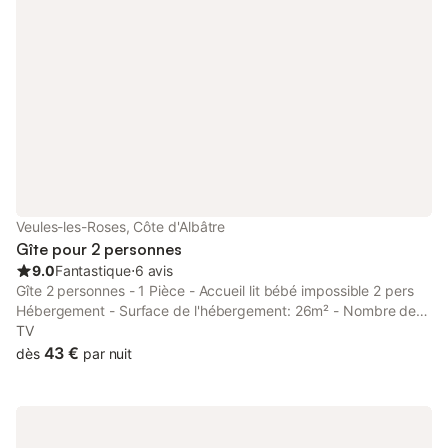
Veules-les-Roses, Côte d'Albâtre
Gîte pour 2 personnes
9.0
Fantastique
⋅
6 avis
Gîte 2 personnes - 1 Pièce - Accueil lit bébé impossible 2 pers
Hébergement - Surface de l'hébergement: 26m² - Nombre de
chambres: 1 - Nombre de salles de bain: 1 - Nombre de
TV
toilettes: 1 - Terrasse non couverte - 1 chambre: 1 lit double
43 €
dès
par nuit
Équipements - Wifi: Inclus dans le prix - Télévision: Inclus dans
le prix - Type de cuisine: Coin cuisine - Plaques électriques -
Micro-ondes - Réfrigérateur - Vaisselle et ustensiles de cuisine -
Cafetière électrique - Type de salle de bain: Avec douche -