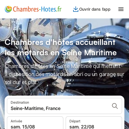
Ouvrir dans l’app
Chambres d'hôtes accueillant
les motards en Seine Maritime
Chambres d'hôtes en Seine Maritime qui mettent
à disposition des motards un abri ou un garage sur
sol dur et plat.
Destination
Seine-Maritime, France
Arrivée
Départ
sam. 15/08
sam. 22/08