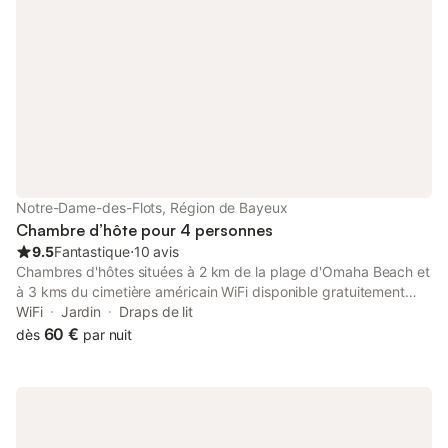
Notre-Dame-des-Flots, Région de Bayeux
Chambre d’hôte pour 4 personnes
9.5
Fantastique
⋅
10 avis
Chambres d'hôtes situées à 2 km de la plage d'Omaha Beach et
à 3 kms du cimetière américain WiFi disponible gratuitement
(pas de TV) Les petits déjeuners (et les taxes de séjours) sont
WiFi
Jardin
Draps de lit
inclus dans le prix de la location, et sont à prendre de 8h à
60 €
dès
par nuit
9h30. Dégustation et vente sur place de cidre, pommeau, et
calvados AOC. Supérette disponible à 6 km (Vierville-sur-Mer)
Station essence à 10 km (Trévières ou Port en Bessin)