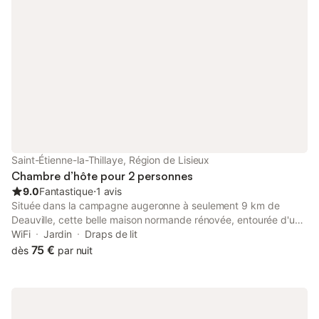
Saint-Étienne-la-Thillaye, Région de Lisieux
Chambre d’hôte pour 2 personnes
9.0
Fantastique
⋅
1 avis
Située dans la campagne augeronne à seulement 9 km de
Deauville, cette belle maison normande rénovée, entourée d'un
grand jardin arboré de 6000 m² vous assure calme et confort.
WiFi
Jardin
Draps de lit
Si besoin, la cuisine des propriétaires est à votre disposition. Au
75 €
dès
par nuit
retour de vos balades, les enfants pourront profiter des
nombreux jeux à disposition : portique, bac à sable, badminton,
cabane et tracteur à pédale. Pour les restaurants vous aurez
l'embarras du choix entre Pont-l'Évêque, Beaumont-en-Auge et