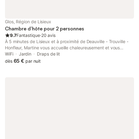
Glos, Région de Lisieux
Chambre d’hôte pour 2 personnes
9.7
Fantastique
⋅
20 avis
À 5 minutes de Lisieux et à proximité de Deauville - Trouville -
Honfleur, Martine vous accueille chaleureusement et vous
propose 3 chambres confortables à l'étage de son habitation.
WiFi
Jardin
Draps de lit
Celle-ci est exposée plein sud, sur un parc de 3 hectares dans
65 €
dès
par nuit
un cadre verdoyant avec de belles promenades à proximité.
Son environnement calme et reposant est le point de départ
idéal pour découvrir la région et son patrimoine (Sanctuaire
Sainte Therèse, Cathédrale Saint-Pierre de Lisieux...) ou pour
profiter des activités qu'offre la Basse Normandie (Plages,
randonnées pédestres ou équestres, lac, Zoo de Cerza..)