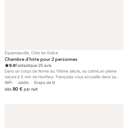
vaisselle. Chaque chambre est équipée d'un réfrigérateur,
micro-ondes, bouilloire, cafetière Senséo et dosettes. La
chambre ouvre sur une terrasse privative Chambre avec entrée
indépendante La totalité de la chambre est dû pour toute
annulation avant 1 mois
Équemauville, Côte de Grâce
Chambre d’hôte pour 2 personnes
9.6
Fantastique
⋅
25 avis
Dans un corps de ferme du 16ème siècle, au calme,en pleine
nature à 5 min de Honfleur. Françoise vous accueille dans sa
maison d'hôtes depuis plus de 30 ans. Nous acceptons les
WiFi
Jardin
Draps de lit
chèques vacances.
80 €
dès
par nuit