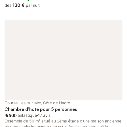
chaussée de la maison et a vue sur le jardin côté sud. Le petit
130 €
dès
par nuit
déjeuner sera servi dans le séjour vue sur mer. Accès direct à la
plage et au front de mer par la digue. En cas d'annulation , 30 %
du séjour sera conservé par le propriétaire .
Courseulles-sur-Mer, Côte de Nacre
Chambre d’hôte pour 5 personnes
9.9
Fantastique
⋅
17 avis
Ensemble de 50 m² situé au 2ème étage d’une maison ancienne,
réservé exclusivement à une seule famille quelque soit le