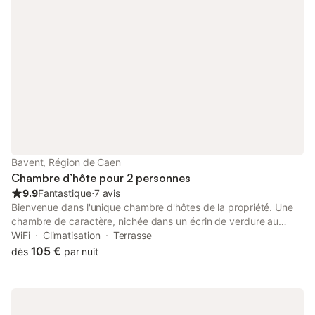
Bavent, Région de Caen
Chambre d’hôte pour 2 personnes
9.9
Fantastique
⋅
7 avis
Bienvenue dans l'unique chambre d'hôtes de la propriété. Une
chambre de caractère, nichée dans un écrin de verdure au
calme à la campagne, proche des plages (Cabourg 12 min et
WiFi
Climatisation
Terrasse
Caen 20 min). Elle est le point idéal pour explorer la région, les
105 €
dès
par nuit
plages et les sites dédiés à la seconde guerre mondiale. Le
logement est situé à l'étage de la dépendance sans voisin en
dessous ni au dessus et sans vis-à-vis de la maison des
propriétaires. La chambre est accessible depuis le parking clos