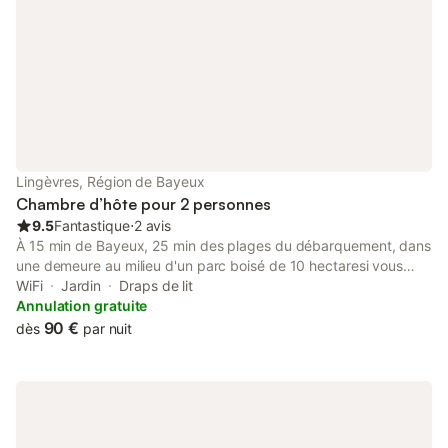
Lingèvres, Région de Bayeux
Chambre d’hôte pour 2 personnes
9.5
Fantastique
⋅
2 avis
À 15 min de Bayeux, 25 min des plages du débarquement, dans
une demeure au milieu d'un parc boisé de 10 hectaresi vous
profiterez d'un environnement calme, d'une vaste chambre (lit
WiFi
Jardin
Draps de lit
160x200, télévision, WiFi gratuite, petit bureau) avec coin salon
Annulation gratuite
et salle d'eau attenante. Le petit déjeuner continental est servi
90 €
dès
par nuit
dans la salle à manger ou sur la terrasse. Parking gratuit, abri
pour les motos.