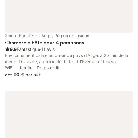
Sainte-Famille-en-Auge, Région de Lisieux
Chambre d’hôte pour 4 personnes
9.9
Fantastique
⋅
11 avis
Environnement calme au cœur du pays d'Auge: à 20 min de la
mer et Deauville, à proximité de Pont-l'Évêque et Lisieux.
Chambre avec entrée indépendante, TV, internet, salle de bain
WiFi
Jardin
Draps de lit
et wc privé. Parking privé, jardin clos paysagé de 3000 m²,
90 €
dès
par nuit
portique enfants, barbecue, terrasse... Nombreux loisirs : plage,
randonnées pédestres, lac et activités, tourisme, plages du
Débarquement, polo, pêche a la truite, zoo de Cerza. Côte
fleurie : Blonville, Villers, Deauville, Trouville, Honfleur.