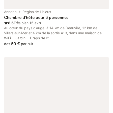
Annebault, Région de Lisieux
Chambre d’hôte pour 3 personnes
8.5
Très bien
⋅
15 avis
Au cœur du pays d'Auge, à 14 km de Deauville, 12 km de
Villers-sur-Mer et 4 km de la sortie A13, dans une maison de
type régionale agrémentée d'un parc fleuri. Dans une ambiance
WiFi
Jardin
Draps de lit
chaleureuse, Monique vous propose 5 chambres de 2 à 3
50 €
dès
par nuit
personnes avec salle de bain privative et 2 WC communs.
Entrée et accès aux chambres indépendant. Un petit déjeuner
traditionnel (pain, viennoiseries et confitures maisons) vous sera
servi en salle à manger ou en terrasse. Attention : Réservation
uniquement par téléphone, merci.