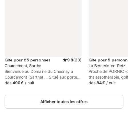
Gîte pour 65 personnes
9.8
(
23
)
Gîte pour 5 personn
Courcemont, Sarthe
La Bernerie-en-Retz, 
Bienvenue au Domaine du Chesnay à
Proche de PORNIC (ca
Courcemont (Sarthe) … Situé aux portes
thalassothérapie, gol
du Perche Sarthois, le Domaine du
dès
490 €
/
nuit
min de Nantes ; à 3
dès
84 €
/
nuit
Chesnay vous accueille dans un cadre
Gois vers Noirmoutier
calme et verdoyant. Pour un mariage, un
"Planète Sauvage" à 
anniversaire, une fête entre amis ou toute
pied, plan d'eau, club
Afficher toutes les offres
autre occasion, le gîte met à votre
tennis, location de vé
disposition, dans un cadre champêtre :
randonnée et circuit 
Une salle de réception pouvant accueillir
SITUATION EXCEPTI
jusqu’à 65 personnes assises. Des
bord de mer entière