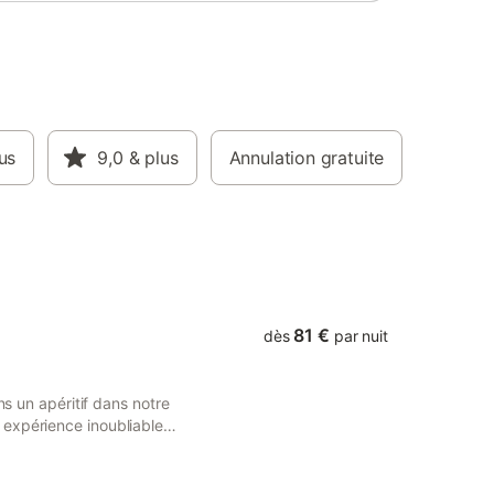
us
9,0
& plus
Annulation gratuite
81 €
dès
par nuit
ns un apéritif dans notre
expérience inoubliable
ir notre SPA troglo !
hôtes. Aussi dans le souci
 sommes à présent équipés