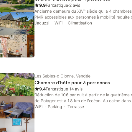
l'escalier extérieur, vous accéderez à la chambre Ed
9.9
Fantastique
⋅
2 avis
donc au soleil levant. Refaite au goût du jour, vous
Ancienne demeure du XIV° siècle qui a 4 chambres
(canapé bouilloire tisane), le décor maison (rideaux 
PMR accessibles aux personnes à mobilité réduite d
d'hôtes sur réservation. SPA À DISPOSITION DES
Jacuzzi
WiFi
Climatisation
BLEU entre BOURG D'IRÉ et SAINTE-GEMMES D'AND
et TV privée Chambres PMR. Une bouilloire est à di
Les Sables-d'Olonne, Vendée
Chambre d’hôte pour 3 personnes
9.4
Fantastique
⋅
14 avis
Réduction de 10€ par nuit à partir de la quatrième nui
de Potager est à 1.8 km de l'océan. Au calme dans 
tous commerces et restaurants. La chambre 1 fait 3
WiFi
Parking
Terrasse
WC) et a également une terrasse privée. (3 lits de
25 m² (dressing, salle d'eau, WC) et a également une
(140x190). Le Wi-Fi et le petit déjeuner sont inclus.
vacances scolaires séjour de 3 nuits minimum. Si 