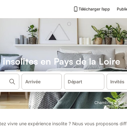
Télécharger l’app
Publi
insolites en Pays de la Loire
Arrivée
Départ
Invités
Chambres d'hôte
ez vivre une expérience insolite ? Nous vous proposons dif