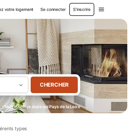
ez votre logement
Se connecter
S'inscrire
CHERCHER
·
s
Nuit insolites dans les Pays de la Loire
férents types