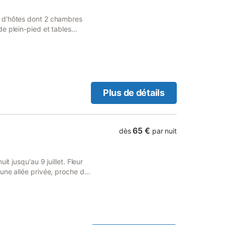
en située bien sûr à l Est,
 y apprécierez l espace
 d'hôtes dont 2 chambres
mobilier) et le calme.
e plein-pied et tables
 CLIENTS. Situées en ANJOU
IGNÉ. Salle de bain, WC
sposition.
Plus de détails
65 €
dès
par nuit
t jusqu'au 9 juillet. Fleur
une allée privée, proche de
0 m² (dressing, salle d'eau,
 90x190). La chambre 2 fait
 terrasse privée. 1 lit
 pour les ponts et durant les
vous avez des vélos prenez