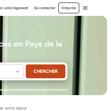
ez votre logement
Se connecter
S'inscrire
es en Pays de la
CHERCHER
èques vacances dans les Pays de la Loire
er votre séjour