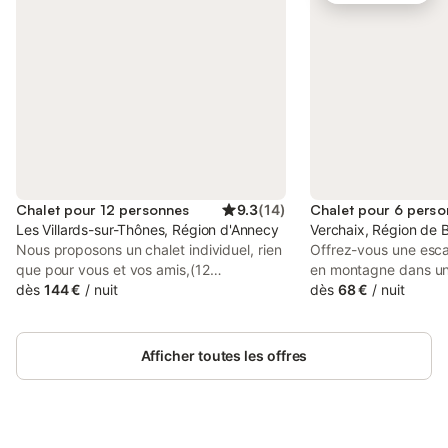
Chalet pour 12 personnes
9.3
(
14
)
Chalet pour 6 pers
Les Villards-sur-Thônes, Région d'Annecy
Verchaix, Région de B
Nous proposons un chalet individuel, rien
Offrez-vous une esc
que pour vous et vos amis,(12
en montagne dans un
couchages) afin de profiter d'un séjour
dès
144 €
/
nuit
idéal pour partager
dès
68 €
/
nuit
inoubliable à la montagne dans un cadre
conviviaux en famille
magnifique et naturel à un tarif très
sa mezzanine douillet
raisonnable ! Cybevasion ayant été
privative, ce lieu vo
Afficher toutes les offres
racheté , vous pouvez retrouver notre
instantanément dans
chalet sur le bon coin , Airbnb ou
savoyarde. En franchi
contactez nous personnellement 06 17
découvrez une pièce 
55 28 78 . Location au weekend 600
accueillante composé