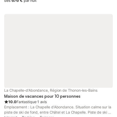
676 €
dès
par nuit
manger Niveau -1 - Chambre avec 1 lit double (140X190) -
Chambre avec 1 lit double (160X200) - Salle de bain - WC
indépendant Niveau -2 - Chambre double (160x200) en suite
avec salle de douche et wc - Chambre double (160x200) en
suite avec salle de bain et wc - Chambre avec 2 lits simples
superposés (80x200) + 1 lit tiroir en suite avec salle de bain -
Chambre avec 2 lits simples superposés (80X180) + 1 lit tiroir en
suite avec salle de bain Salon avec TV écran plat WC
indépendant Niveau -3 - Chambre avec 2 lits simples côte à
côte (2x90X190) avec TV, en suite avec salle de bain et wc.
Buanderie : lave-linge, sèche linge, fer à repasser, centrale à
vapeur, planche à repasser CONFORT : Sèche cheveux, TV
écran plat + DVD,chaine hi-fi, wifi, plaques, grand frigo,
congélateur, four, micro-ondes, lave-vaisselle, machine à café,
machine à café Senseo, bouilloire, grilles pains, appareils à
raclette « traditionnel », appareils à fondue, mixeur, robots,
couettes, oreillers et alèses fournis. *** DRAPS/SERVIETTES ET
La Chapelle-d'Abondance, Région de Thonon-les-Bains
MENAGE DE FIN DE SEJOUR INCLUS EN HIVER *** Prestations
Maison de vacances pour 10 personnes
supllémentaires en été MULTI PASS ET
10.0
Fantastique
⋅
1 avis
Emplacement : La Chapelle d'Abondance. Situation calme sur la
piste de ski de fond, entre Châtel et La Chapelle. Piste de ski de