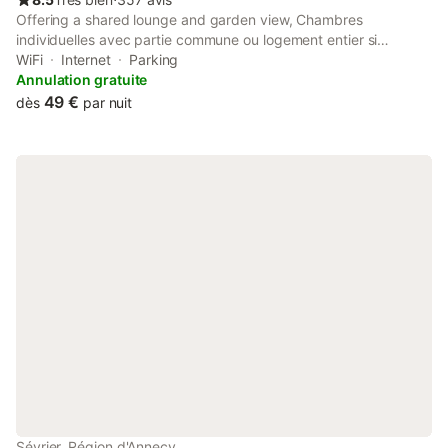
Offering a shared lounge and garden view, Chambres
individuelles avec partie commune ou logement entier si
disponible Via Rhôna is situated in Vulbens, 21 km from Stade
WiFi
Internet
Parking
de Genève and 25 km from Gare de Cornavin.
Annulation gratuite
49 €
dès
par nuit
Sévrier, Région d'Annecy