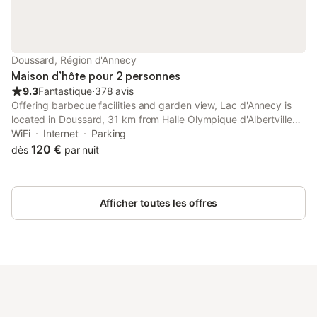
Doussard, Région d'Annecy
Maison d’hôte pour 2 personnes
9.3
Fantastique
⋅
378 avis
Offering barbecue facilities and garden view, Lac d'Annecy is
located in Doussard, 31 km from Halle Olympique d'Albertville
and 20 km from Chateau d'Annecy. This property offers access
WiFi
Internet
Parking
to a terrace, darts, free private parking and free WiFi.
120 €
dès
par nuit
Afficher toutes les offres