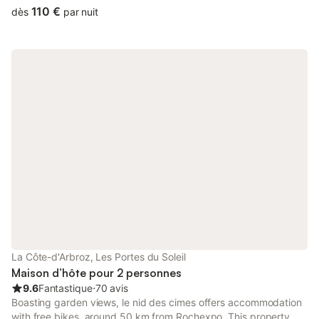
parking.
110 €
dès
par nuit
La Côte-d'Arbroz, Les Portes du Soleil
Maison d’hôte pour 2 personnes
9.6
Fantastique
⋅
70 avis
Boasting garden views, le nid des cimes offers accommodation
with free bikes, around 50 km from Rochexpo. This property