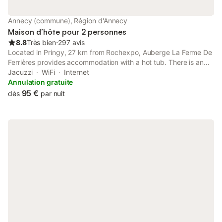
Annecy (commune), Région d'Annecy
Maison d’hôte pour 2 personnes
8.8
Très bien
⋅
297 avis
Located in Pringy, 27 km from Rochexpo, Auberge La Ferme De
Ferrières provides accommodation with a hot tub. There is an
on-site restaurant and free private parking. The guest house
Jacuzzi
WiFi
Internet
features family rooms and facilities for disabled guests.
Annulation gratuite
95 €
dès
par nuit