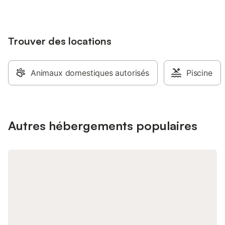
parking sont disponib
La propriété dispose 
et vélos et d'un local
Trouver des locations
animal de compagnie e
interdit de fumer et 
événements. Les cha
accessibles de l'intér
Animaux domestiques autorisés
Piscine
normal, ou par un acc
grange avec un escali
petit-déjeuner est ser
6h30 et 8h en semain
9h30 le week-end. Le
Autres hébergements populaires
supplément facultati
Dîner Paiement 27,00
nuit