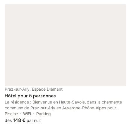
noter que les événements ne sont pas autorisés sur la propriété.
- Dîner Paiement 25,00 € par personne par nuit
Praz-sur-Arly, Espace Diamant
Hôtel pour 5 personnes
La résidence : Bienvenue en Haute-Savoie, dans la charmante
commune de Praz-sur-Arly en Auvergne-Rhône-Alpes pour
découvrir l’établissement Village vacances ULVF - Les Essertets
Piscine
WiFi
Parking
***. L’établissement est idéalement situé pour un séjour au cœur
148 €
dès
par nuit
des Alpes. Côté patrimoine, partez à la découverte de Megève,