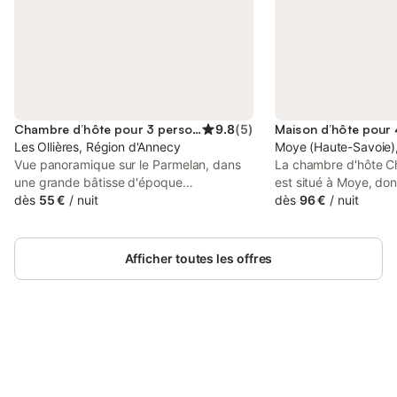
Chambre d’hôte pour 3 personnes
9.8
(
5
)
Les Ollières, Région d'Annecy
Moye (Haute-Savoie)
Vue panoramique sur le Parmelan, dans
La chambre d'hôte C
une grande bâtisse d'époque
est situé à Moye, don
napoléonnienne avec grand jardin et au
dès
55 €
/
nuit
propriété de 23 m² 
dès
96 €
/
nuit
calme, Martine et Daniel vous invitent
salon, de 2 chambres 
dans leurs 2 chambres d'hôtes au 2ème
bain et peut donc acc
étage, mansardées, agréables. Annecy et
Les équipements sup
Afficher toutes les offres
son lac à 10km, Plateau des Glières à 15
comprennent une mach
km.
qu'un séchoir. Ce log
Wi-Fi et la climatisat
vacances dispose d'u
pour les soirées de d
Connectez-vous et économisez
propriété offre l'acc
Se connecter
jusqu'à 10% sur nos logements.
extérieur partagé co
une terrasse et un b