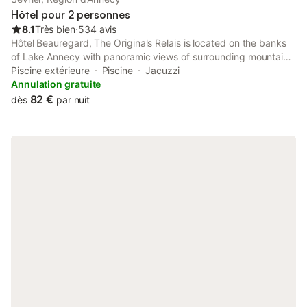
Hôtel pour 2 personnes
8.1
Très bien
⋅
534 avis
Hôtel Beauregard, The Originals Relais is located on the banks
of Lake Annecy with panoramic views of surrounding mountains.
It offers air-conditioned rooms with free WiFi and flat-screen TV.
Piscine extérieure
Piscine
Jacuzzi
Annulation gratuite
82 €
dès
par nuit