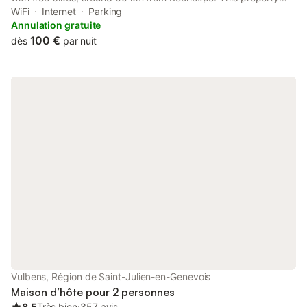
offers access to a terrace, free private parking and free WiFi.
WiFi
Internet
Parking
Annulation gratuite
100 €
dès
par nuit
Vulbens, Région de Saint-Julien-en-Genevois
Maison d’hôte pour 2 personnes
8.5
Très bien
⋅
357 avis