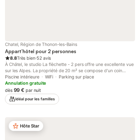
Chatel, Région de Thonon-les-Bains
Appart’hôtel pour 2 personnes
8.8
Très bien
⋅
52 avis
À Châtel, le studio La flèchette - 2 pers offre une excellente vue
sur les Alpes. La propriété de 20 m² se compose d'un coin
salon/couchage, d'une cuisine et d'une salle de bains et peut
Piscine intérieure
WiFi
Parking sur place
donc accueillir 2 personnes. Les équipements supplémentaires
Annulation gratuite
comprennent le Wi-Fi ainsi qu'une télévision. Un lit bébé est
99 €
dès
par nuit
également disponible. Cet hébergement ne propose pas : la
Idéal pour les familles
climatisation. Cet appartement studio dispose d'un balcon privé
propice à la détente et d'une piscine intérieure chauffée
partagée. Bienvenue à la Résidence La Flèche d'Or, où détente
et convivialité sont les maîtres-mots. Ici, vous profiterez des
Hôte Star
installations de votre appartement tout en bénéficiant du
service d'un hôtel. L'établissement bénéficie d'un bel
emplacement calme au bord d'un lac. Vous pouvez facilement