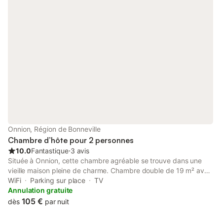
historique Un lieu idéal pour le départ de nombreuses
randonnées en montagne, découverte des alpages du pays du
Reblochon et des sommets avoisinants, qui vous offriront en
toile fond le Massif du Mont-Blanc.
Onnion, Région de Bonneville
Chambre d’hôte pour 2 personnes
10.0
Fantastique
⋅
3 avis
Située à Onnion, cette chambre agréable se trouve dans une
vieille maison pleine de charme. Chambre double de 19 m² avec
salle de bain, Wi-Fi, télévision, machine à café Nespresso et
WiFi
Parking sur place
TV
bouilloire électrique. Le petit-déjeuner est inclus dans votre
Annulation gratuite
séjour et un lit bébé peut être mis à disposition si besoin.
105 €
dès
par nuit
Profitez de votre jardin privé, idéal pour vous détendre dans un
cadre paisible. Un parking privé couvert est disponible. Veuillez