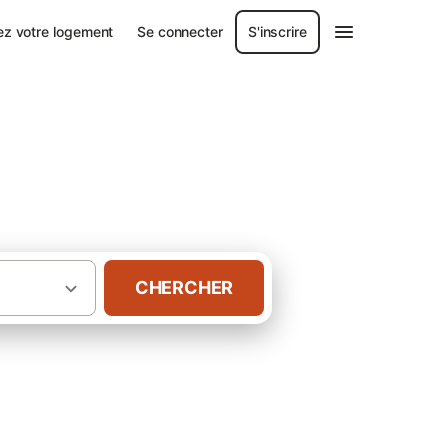
ez votre logement
Se connecter
S'inscrire
CHERCHER
·
ce
Chambres d’hôtes dans le Haut-Rhin