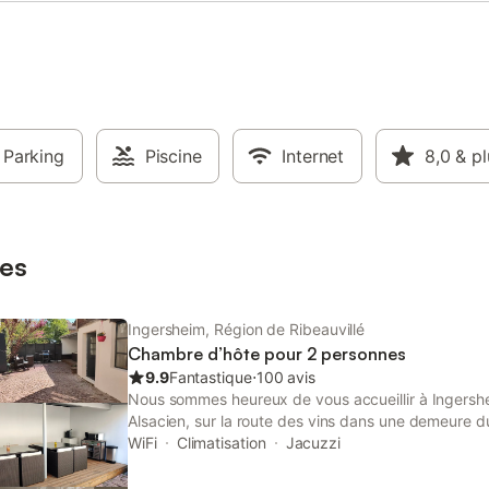
ues de cette partie du Haut-Rhin :
e Cigoland, le parc zoologique et
e de Mulhouse, Eguishem,
erg, Colmar, Munster et
r. Minimum de 2 nuits les week
marchés de Noël
Parking
Piscine
Internet
8,0
& pl
es
Ingersheim, Région de Ribeauvillé
Chambre d’hôte pour 2 personnes
9.9
Fantastique
⋅
100 avis
Nous sommes heureux de vous accueillir à Ingersh
Alsacien, sur la route des vins dans une demeure du
idéale pour visiter Colmar – Kaysersberg – Riquewih
WiFi
Climatisation
Jacuzzi
sa vallée. Chambres avec lit king size entièrement 
chacune une salle de bain et un WC privatif Draps, 