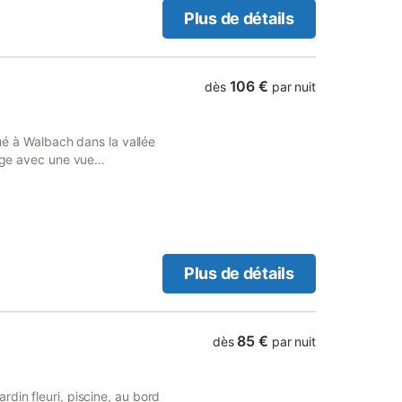
n balcon avec vue imprenable
Plus de détails
oduits frais et confitures
elhopf fait maison.
106 €
dès
par nuit
tué à Walbach dans la vallée
lage avec une vue
re de charme pour deux
nd. Les petits déjeuners
its maison : confitures,
n Matelas bio
Plus de détails
85 €
dès
par nuit
din fleuri, piscine, au bord