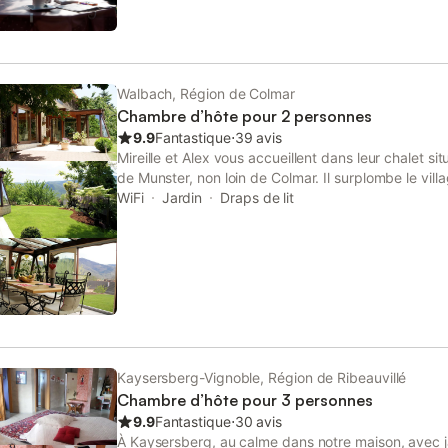
télévision et wifi gratuit. Certaines disposent d'u
sur la plaine d'Alsace. Petit déjeuner composé de pr
maison. Le dimanche vous pourrez savourer le koug
Walbach, Région de Colmar
Chambre d’hôte pour 2 personnes
9.9
Fantastique
⋅
39 avis
Mireille et Alex vous accueillent dans leur chalet si
de Munster, non loin de Colmar. Il surplombe le vil
imprenable sur les sommets vosgiens. Une chamb
WiFi
Jardin
Draps de lit
personnes avec petit salon et salle d’eau vous atte
copieux sont servis dans une grande véranda (produ
pains, kougelhoph et autres spécialités). Petit salo
Kaysersberg-Vignoble, Région de Ribeauvillé
Chambre d’hôte pour 3 personnes
9.9
Fantastique
⋅
30 avis
À Kaysersberg, au calme dans notre maison, avec jar