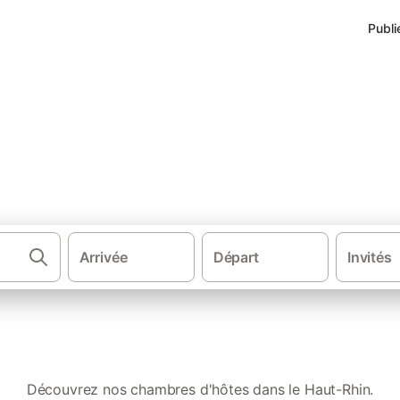
Publi
 Haut-Rhin
Arrivée
Départ
Invités
·
·
·
Chambres d'hôtes
France
Grand Est
Alsa
Découvrez nos chambres d'hôtes dans le Haut-Rhin.