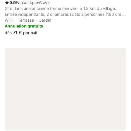
9.9
Fantastique
⋅
6 avis
Gîte dans une ancienne ferme rénovée, à 1.5 km du village.
Entrée indépendante, 2 chambres (2 lits 2 personnes (160 cm et
140 cm de largeur) et 1 lit enfant), cuisine, salon-salle à manger,
WiFi
Terrasse
Jardin
salle d'eau et wc indépendant. Terrasse sous tilleul centenaire,
Annulation gratuite
vue sur la vallée. Barbecue, salon de jardin. Location de draps à
71 €
dès
par nuit
10 € / lit