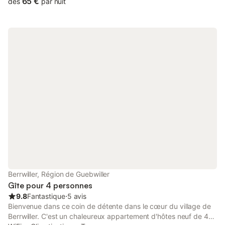
65 €
dès
par nuit
amenagée dans une ancienne ferme entièrement rénovée, à
l'écart de toute circulation et de voisinage. Entrée
indépendante, terrasse et jardin privés. Tout confort : lave-
vaisselle, robot ménager, lave linge, micro-ondes, aspiration
centralisée, télé, terrasse, barbecue, salon de jardin, bain de
soleil. Le gîte est situé près du hameau de Ribeaugoutte à 3 km
du village de Lapoutroie, commerces à Lapoutroie,
supermarché à 5 km (Orbey). Ski de fond, ski alpin, VTT,
randonnées sur place piscine à 10 km (Kaysersberg). Route des
vins d'ALSACE et route des Crêtes à proximité Marchés de
NOËL à KAYSERSBERG, COLMAR, STRASBOURG
Berrwiller, Région de Guebwiller
Gîte pour 4 personnes
9.8
Fantastique
⋅
5 avis
Bienvenue dans ce coin de détente dans le cœur du village de
Berrwiller. C'est un chaleureux appartement d'hôtes neuf de 40