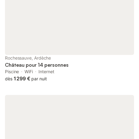
façades. Les intérieurs ont été restaurés avec soin, dans le
respect de l’esprit de la Belle Époque tout en intégrant le confort
moderne. Chacune des six chambres présente un caractère
distinct, avec une décoration élégante, des lits doubles king-
size et du linge de lit de qualité ; la plupart disposent d’une salle
de bains privée ou communicante, équipée d’une baignoire îlot
et d’une douche à l’italienne. Les journées passées sur le
domaine alternent entre promenades langoureuses, matins au
bord du lac ou simples moments passés à observer les cerfs
Rochessauve, Ardèche
paître dans la lumière tamisée. Un parcours de course à pied
Château pour 14 personnes
privé serpente à travers le domaine, tandis que les d
Piscine
WiFi
Internet
1 299 €
dès
par nuit