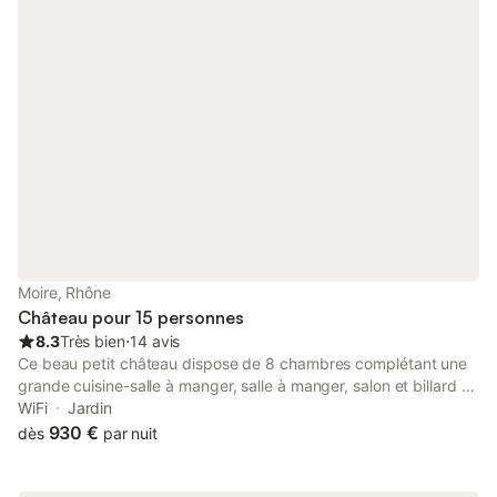
Moire, Rhône
Château pour 15 personnes
8.3
Très bien
⋅
14 avis
Ce beau petit château dispose de 8 chambres complétant une
grande cuisine-salle à manger, salle à manger, salon et billard (6
') au rez-de-chaussée. Les pièces principales sont toutes
WiFi
Jardin
orientées au sud avec de grandes fenêtres au premier étage et
930 €
dès
par nuit
des portes-fenêtres au rez-de-chaussée. Jusqu'à récemment,
c'était notre maison, donc vous trouverez très bien équipé: de
l'Aga dans la cuisine à l'Internet haute vitesse fibreoptique; Les