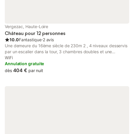
Vergezac, Haute-Loire
Château pour 12 personnes
10.0
Fantastique
⋅
2 avis
Une demeure du 16ème siècle de 230m 2 , 4 niveaux desservis
par un escalier dans la tour, 3 chambres doubles et une
chambrée de 6 lits simples, salle de bains et WC à chaque
WiFi
étage : confort et esthétisme pour passer un moment
Annulation gratuite
inoubliable, hors du temps. Espaces extérieurs aménagés pour
404 €
dès
par nuit
des instants de relaxation et des repas en plein air. Point de
départ pour la visite des grands sites de la Haute-Loire ou pour
les amateurs de randonnées pédestres ou cyclotouriste et des
activités en eau vive que le propriétaire se fera un plaisir de
vous dévoiler.