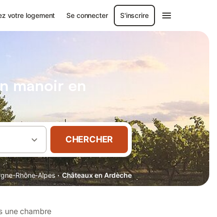
ez votre logement
Se connecter
S'inscrire
un manoir en
CHERCHER
·
rgne-Rhône-Alpes
Châteaux en Ardèche