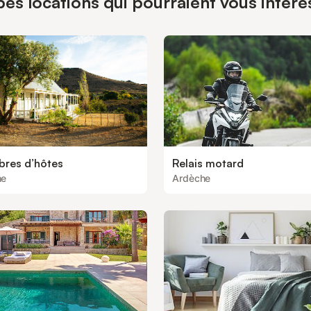
pes locations qui pourraient vous intér
res d’hôtes
Relais motard
he
Ardèche