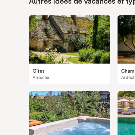
Autres idées de vacances et ty
Gîtes
Chamb
Ardèche
Ardèc