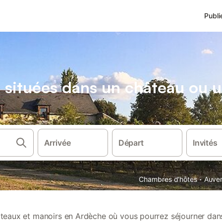
Publi
 situées dans un château ou 
Arrivée
Départ
Invités
·
Chambres d'hôtes
Auve