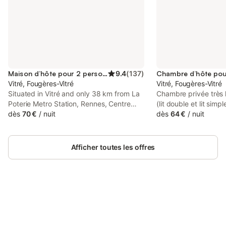
Maison d’hôte pour 2 personnes
9.4
(
137
)
Chambre d’hôte pou
Vitré, Fougères-Vitré
Vitré, Fougères-Vitré
Situated in Vitré and only 38 km from La
Chambre privée très 
Poterie Metro Station, Rennes, Centre
(lit double et lit simp
historique de Vitré avec garage features
dès
70 €
/
nuit
gamme+ espaces ra
dès
64 €
/
nuit
accommodation with quiet street views,
travail +fauteuil. Seul
free WiFi and free private parking.
bain à partager avec
dans maisonnette ave
Afficher toutes les offres
Château de Vitré et 
au sud. Près Arrêt de 
à 10 mn du centre-vill
absolument (Château, 
piétonnes, églises, re
Connectez-vous et économisez
crêperies, etc...). A
Se connecter
jusqu'à 10% sur nos logements.
centre ville. Convient
voyageurs, actifs tem