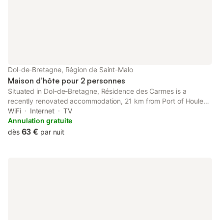
Dol-de-Bretagne, Région de Saint-Malo
Maison d’hôte pour 2 personnes
Situated in Dol-de-Bretagne, Résidence des Carmes is a
recently renovated accommodation, 21 km from Port of Houle
and 25 km from The Pointe du Grouin.
WiFi
Internet
TV
Annulation gratuite
63 €
dès
par nuit