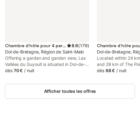
Chambre d’hôte pour 4 personnes
8.6
(
179
)
Dol-de-Bretagne, Région de Saint-Malo
Dol-de-Bretagne, Rég
Offering a garden and garden view, Les
Located within 24 km
Vallées du Guyoult is situated in Dol-de-
and 28 km of The Poi
Bretagne, 22 km from Port of Houle and
dès
70 €
/
nuit
Dol-de-Bretagne, Ch
dès
68 €
/
nuit
26 km from The Pointe du Grouin.
François offers acco
seating area. Set 28
Michel Abbey, the pr
Afficher toutes les offres
garden.
Connectez-vous et économisez
Se connecter
jusqu'à 10% sur nos logements.