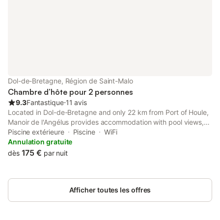
Dol-de-Bretagne, Région de Saint-Malo
Chambre d’hôte pour 2 personnes
9.3
Fantastique
⋅
11 avis
Located in Dol-de-Bretagne and only 22 km from Port of Houle,
Manoir de l'Angélus provides accommodation with pool views,
free WiFi and free private parking.
Piscine extérieure
Piscine
WiFi
Annulation gratuite
175 €
dès
par nuit
Afficher toutes les offres