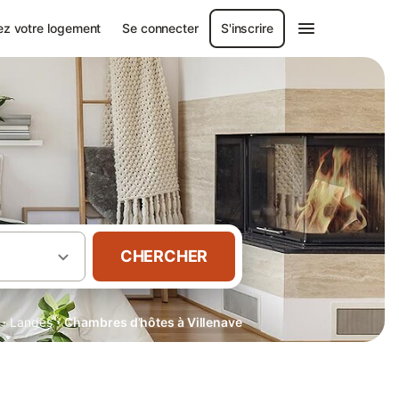
ez votre logement
Se connecter
S'inscrire
CHERCHER
·
·
Landes
Chambres d’hôtes à Villenave