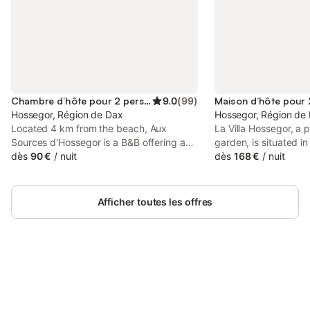
Chambre d’hôte pour 2 personnes
9.0
(
99
)
Hossegor, Région de Dax
Hossegor, Région de
Located 4 km from the beach, Aux
La Villa Hossegor, a 
Sources d'Hossegor is a B&B offering a
garden, is situated i
garden with a furnished terrace. Each
dès
90 €
/
nuit
from Parc, 37 km from
dès
168 €
/
nuit
room here is air conditioned and features
Station, as well as 4
a flat-screen TV and free WiFi access.
Station.
Afficher toutes les offres
Connectez-vous et économisez
Se connecter
jusqu'à 10% sur nos logements.