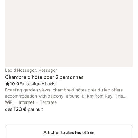
Lac d'Hossegor, Hossegor
Chambre d’hôte pour 2 personnes
10.0
Fantastique
⋅
1 avis
Boasting garden views, chambre d hôtes près du lac offers
accommodation with balcony, around 1.1 km from Rey. This
property offers access to a terrace, free private parking and
WiFi
Internet
Terrasse
free WiFi. The bed and breakfast has family rooms.
123 €
dès
par nuit
Afficher toutes les offres