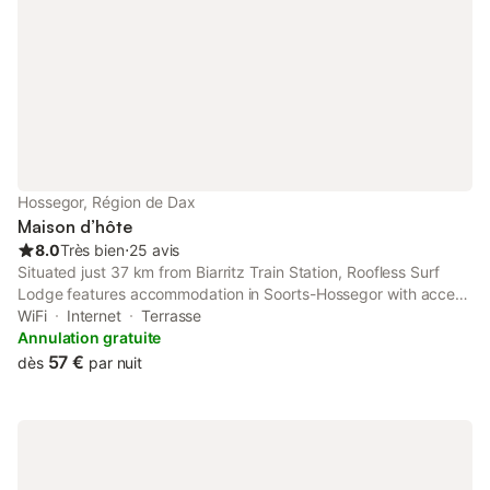
Hossegor, Région de Dax
Maison d’hôte
8.0
Très bien
⋅
25 avis
Situated just 37 km from Biarritz Train Station, Roofless Surf
Lodge features accommodation in Soorts-Hossegor with access
to a garden, barbecue facilities, as well as a shared kitchen. The
WiFi
Internet
Terrasse
property has garden and inner courtyard views, and is 2.
Annulation gratuite
57 €
dès
par nuit