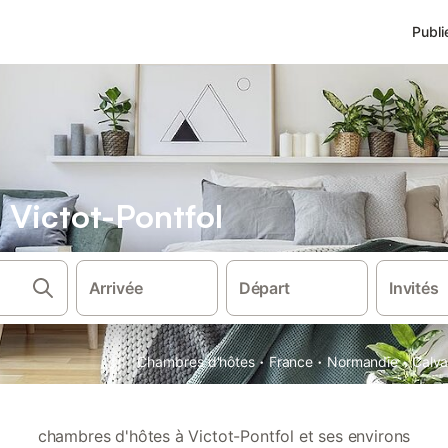
Publi
Victot-Pontfol
Arrivée
Départ
Invités
·
·
·
Chambres d'hôtes
France
Normandie
Calv
chambres d'hôtes à Victot-Pontfol et ses environs