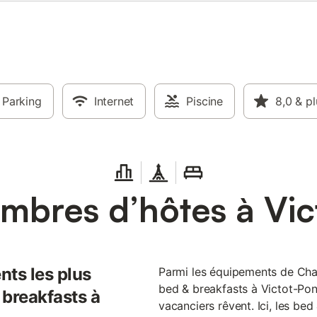
Parking
Internet
Piscine
8,0
& pl
bres d’hôtes à Vic
nts les plus
Parmi les équipements de Cham
bed & breakfasts à Victot-Pon
 breakfasts à
vacanciers rêvent. Ici, les be