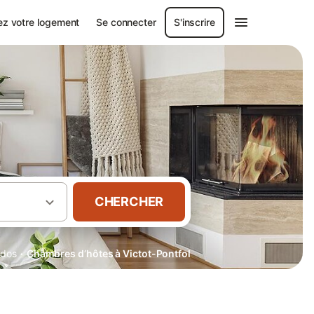
ez votre logement
Se connecter
S'inscrire
CHERCHER
·
ados
Chambres d’hôtes à Victot-Pontfol