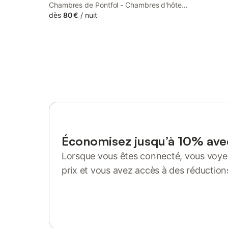
Chambres de Pontfol - Chambres d'hôtes
- Guest house is located in Victot-Pontfol,
dès
80 €
/
nuit
22 km from Cabourg Raccourse and 22
km from Cabourg Casino.
Économisez jusqu’à 10% av
Lorsque vous êtes connecté, vous voyez
prix et vous avez accès à des réduction
Se connecter ou s'inscrire