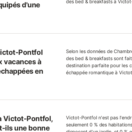
des bed & breakfasts à Victot
quipés d'une
ictot-Pontfol
Selon les données de Chambre
des bed & breakfasts sont fai
ux vacances à
destination parfaite pour les
 échappées en
échappée romantique à Victot-
 Victot-Pontfol,
Victot-Pontfol n'est pas l'endr
seulement 0 % des habitations
t-ils une bonne
disposent d'un jardin, et 0 % 